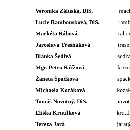
Veronika Záluská, DiS.
machutovav
Lucie Rambousková, DiS.
rambousko
Markéta Řáhová
rahovam@zsdo
Jaroslava Třešňáková
tresnakovaj
Blanka Šedivá
sedi
Mgr. Petra Křížová
kriz
Žaneta Špačková
spackovaz@zsd
Michaela Kozáková
kozakovam@z
Tomáš Novotný, DiS.
novotnyt
Eliška Krutílková
krutilkovae@
Tereza Jará
jarat@zsdobri