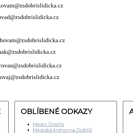
@zsdobrislidicka.cz
dobrislidicka.cz
zsdobrislidicka.cz
brislidicka.cz
sdobrislidicka.cz
ovaj@zsdobrislidicka.cz
E
OBLÍBENÉ ODKAZY
Město Dobříš
Městská knihovna Dobříš