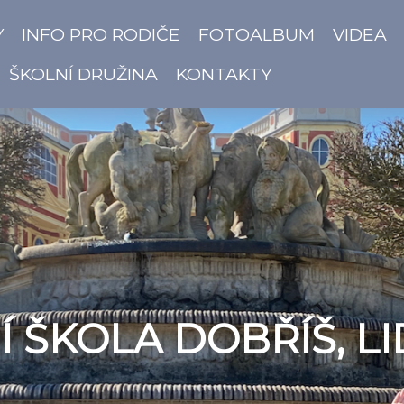
Y
INFO PRO RODIČE
FOTOALBUM
VIDEA
ŠKOLNÍ DRUŽINA
KONTAKTY
 ŠKOLA DOBŘÍŠ, LI