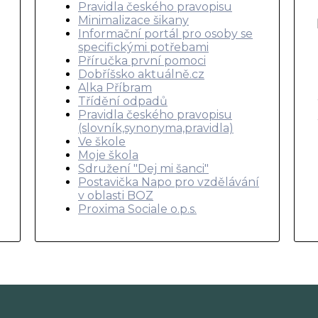
Pravidla českého pravopisu
Minimalizace šikany
Informační portál pro osoby se
specifickými potřebami
Příručka první pomoci
Dobříšsko aktuálně.cz
Alka Příbram
Třídění odpadů
Pravidla českého pravopisu
(slovník,synonyma,pravidla)
Ve škole
Moje škola
Sdružení "Dej mi šanci"
Postavička Napo pro vzdělávání
v oblasti BOZ
Proxima Sociale o.p.s.