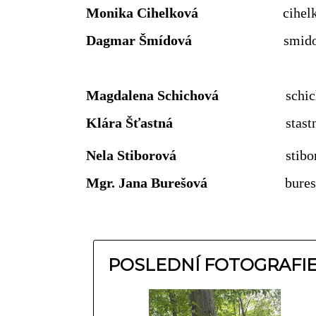
Monika Cihelková
cihelkovam
Dagmar Šmídová
smidovad@zs
Magdalena Schichová
schichovam@
Klára Šťastná
stastnak@zsdo
Nela Stiborová
stiborovan@z
Mgr. Jana Burešová
bures
POSLEDNÍ FOTOGRAFI