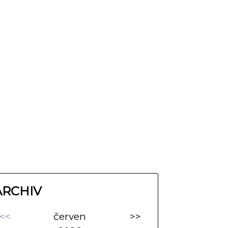
ARCHIV
<<
červen
>>