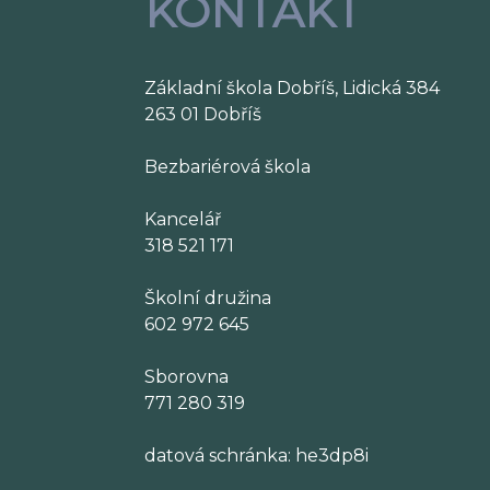
KONTAKT
Základní škola Dobříš, Lidická 384
263 01 Dobříš
Bezbariérová škola
Kancelář
318 521 171
Školní družina
602 972 645
Sborovna
771 280 319
datová schránka: he3dp8i