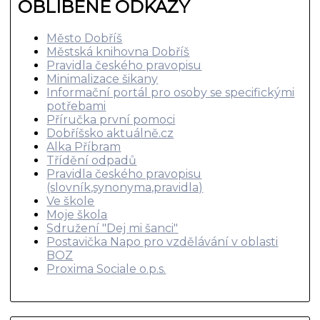
OBLÍBENÉ ODKAZY
Město Dobříš
Městská knihovna Dobříš
Pravidla českého pravopisu
Minimalizace šikany
Informační portál pro osoby se specifickými
potřebami
Příručka první pomoci
Dobříšsko aktuálně.cz
Alka Příbram
Třídění odpadů
Pravidla českého pravopisu
(slovník,synonyma,pravidla)
Ve škole
Moje škola
Sdružení "Dej mi šanci"
Postavička Napo pro vzdělávání v oblasti
BOZ
Proxima Sociale o.p.s.