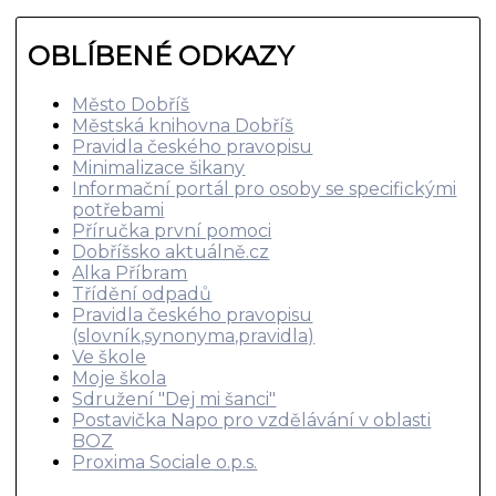
OBLÍBENÉ ODKAZY
Město Dobříš
Městská knihovna Dobříš
Pravidla českého pravopisu
Minimalizace šikany
Informační portál pro osoby se specifickými
potřebami
Příručka první pomoci
Dobříšsko aktuálně.cz
Alka Příbram
Třídění odpadů
Pravidla českého pravopisu
(slovník,synonyma,pravidla)
Ve škole
Moje škola
Sdružení "Dej mi šanci"
Postavička Napo pro vzdělávání v oblasti
BOZ
Proxima Sociale o.p.s.