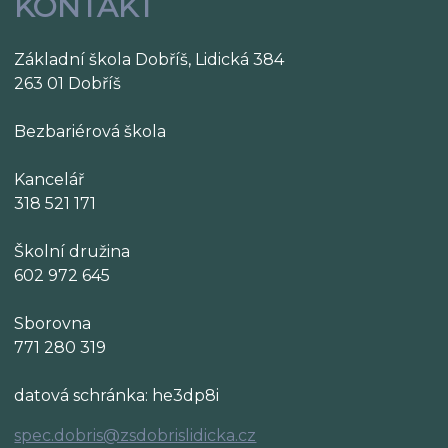
KONTAKT
Základní škola Dobříš, Lidická 384
263 01 Dobříš
Bezbariérová škola
Kancelář
318 521 171
Školní družina
602 972 645
Sborovna
771 280 319
datová schránka: he3dp8i
spec.dobris@zsdobrislidicka.cz