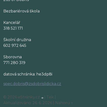
Bezbariérová škola
Kancelář
318 521 171
Školní družina
602 972 645
Sborovna
771 280 319
datová schránka: he3dp8i
spec.dobris@zsdobrislidicka.cz
© 2026 eStránky.cz
|
Tisk
|
Aktualizováno: 26. 6. 2026
|
Nahoru ↑