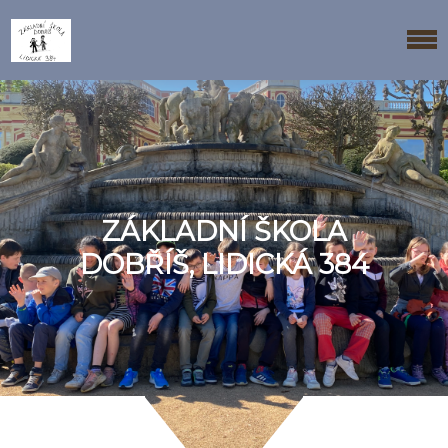
ZÁKLADNÍ ŠKOLA
DOBŘÍŠ, LIDICKÁ 384