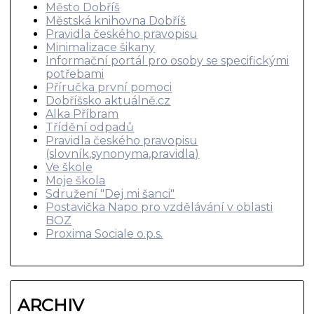
Město Dobříš
Městská knihovna Dobříš
Pravidla českého pravopisu
Minimalizace šikany
Informační portál pro osoby se specifickými
potřebami
Příručka první pomoci
Dobříšsko aktuálně.cz
Alka Příbram
Třídění odpadů
Pravidla českého pravopisu
(slovník,synonyma,pravidla)
Ve škole
Moje škola
Sdružení "Dej mi šanci"
Postavička Napo pro vzdělávání v oblasti
BOZ
Proxima Sociale o.p.s.
ARCHIV