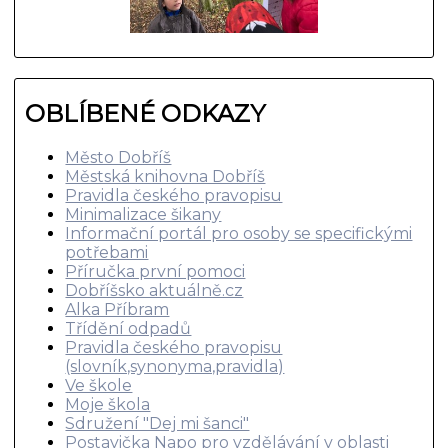
OBLÍBENÉ ODKAZY
Město Dobříš
Městská knihovna Dobříš
Pravidla českého pravopisu
Minimalizace šikany
Informační portál pro osoby se specifickými
potřebami
Příručka první pomoci
Dobříšsko aktuálně.cz
Alka Příbram
Třídění odpadů
Pravidla českého pravopisu
(slovník,synonyma,pravidla)
Ve škole
Moje škola
Sdružení "Dej mi šanci"
Postavička Napo pro vzdělávání v oblasti