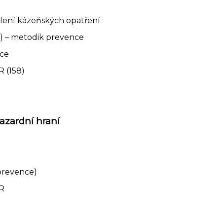
ělení kázeňských opatření
a) – metodik prevence
ace
R (158)
hazardní hraní
 prevence)
ČR