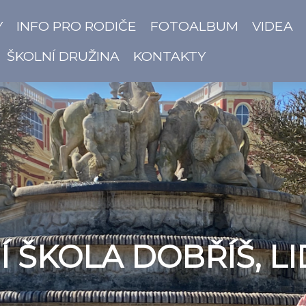
Y
INFO PRO RODIČE
FOTOALBUM
VIDEA
ŠKOLNÍ DRUŽINA
KONTAKTY
 ŠKOLA DOBŘÍŠ, LI