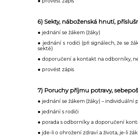
● provést zápis
6) Sekty, náboženská hnutí, příslu
● jednání se žákem (žáky)
● jednání s rodiči (při signálech, že s
sektě)
● doporučení a kontakt na odborníky, neb
● provést zápis
7) Poruchy příjmu potravy, sebepo
● jednání se žákem (žáky) – individuální
● jednání s rodiči
● porada s odborníky a doporučení kont
● jde-li o ohrožení zdraví a života, je-li 