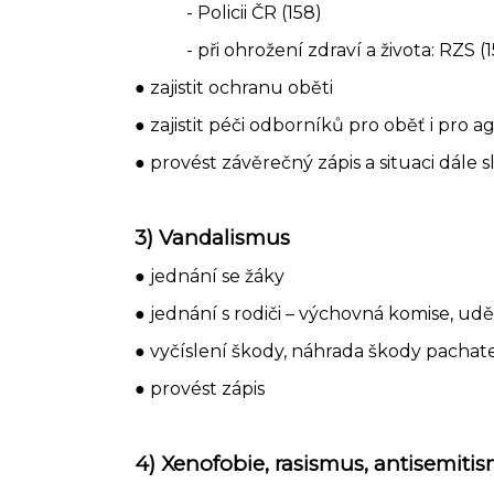
- Policii ČR (158)
- při ohrožení zdraví a života: RZS (
● zajistit ochranu oběti
● zajistit péči odborníků pro oběť i pro a
● provést závěrečný zápis a situaci dále 
3) Vandalismus
● jednání se žáky
● jednání s rodiči – výchovná komise, ud
● vyčíslení škody, náhrada škody pacha
● provést zápis
4) Xenofobie, rasismus, antisemit