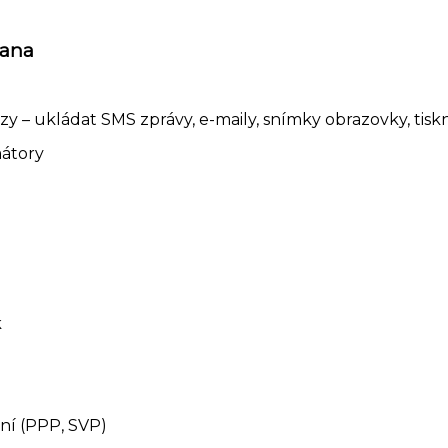
kana
ůkazy – ukládat SMS zprávy, e-maily, snímky obrazovky, tis
mátory
k
ní (PPP, SVP)