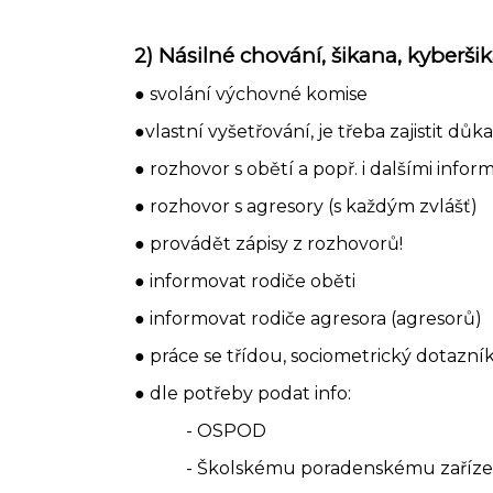
2) Násilné chování, šikana, kyberši
● svolání výchovné komise
●vlastní vyšetřování, je třeba zajistit d
● rozhovor s obětí a popř. i dalšími infor
● rozhovor s agresory (s každým zvlášť)
● provádět zápisy z rozhovorů!
● informovat rodiče oběti
● informovat rodiče agresora (agresorů)
● práce se třídou, sociometrický dotazní
● dle potřeby podat info:
- OSPOD
- Školskému poradenskému zaříze