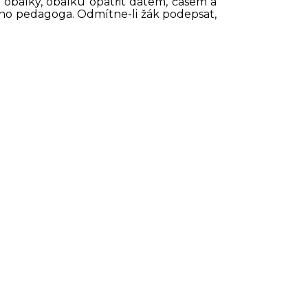
o obálky, obálku opatřit datem, časem a
ého pedagoga. Odmítne-li žák podepsat,