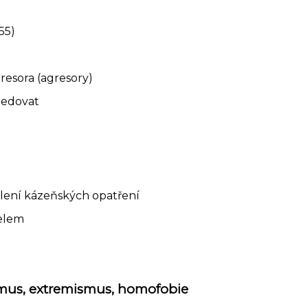
155)
gresora (agresory)
sledovat
ělení kázeňských opatření
telem
ismus, extremismus, homofobie