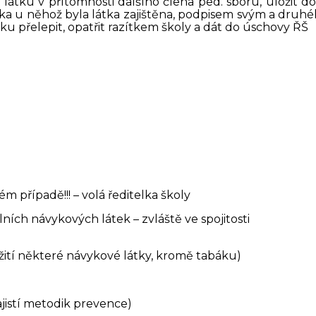
 látku v přítomnosti dalšího člena ped. sboru, uložit d
ka u něhož byla látka zajištěna, podpisem svým a druh
u přelepit, opatřit razítkem školy a dát do úschovy ŘŠ
 případě!!! – volá ředitelka školy
lních návykových látek – zvláště ve spojitosti
požití některé návykové látky, kromě tabáku)
jistí metodik prevence)