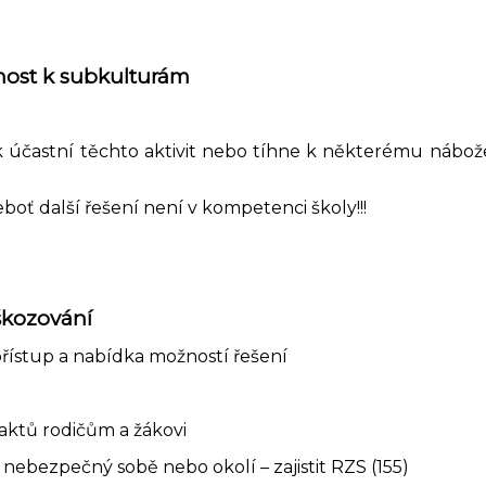
šnost k subkulturám
e žák účastní těchto aktivit nebo tíhne k některému ná
oť další řešení není v kompetenci školy!!!
škozování
 přístup a nabídka možností řešení
aktů rodičům a žákovi
žák nebezpečný sobě nebo okolí – zajistit RZS (155)