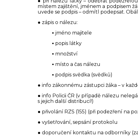
● při nálezu látky – odebrat podezřelou
místem zajištění, jménem a podpisem žá
uvede se podpis – odmítl podepsat. Obálk
● zápis o nálezu:
▪ jméno majitele
▪ popis látky
▪ množství
▪ místo a čas nálezu
▪ podpis svědka (svědků)
● info zákonnému zástupci žáka – v každém
● info Policii ČR (v případě nálezu nelegá
s jejich další distribucí!)
● přivolání RZS (155) (při podezření na 
● vyšetřování, sepsání protokolu
● doporučení kontaktu na odborníky (za