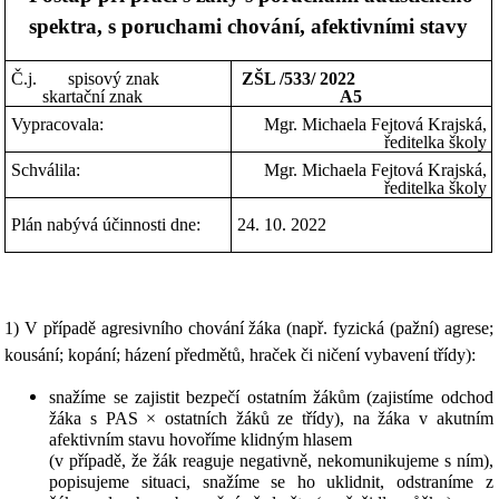
spektra, s poruchami chování, afektivními stavy
Č.j. spisový znak
ZŠL /533/ 2022
skartační znak
A5
Vypracovala:
Mgr. Michaela Fejtová Krajská,
ředitelka školy
Schválila:
Mgr. Michaela Fejtová Krajská,
ředitelka školy
Plán nabývá účinnosti dne:
24. 10. 2022
1) V případě agresivního chování žáka (např. fyzická (pažní) agrese;
kousání; kopání; házení předmětů, hraček či ničení vybavení třídy):
snažíme se zajistit bezpečí ostatním žákům (zajistíme odchod
žáka s PAS × ostatních žáků ze třídy), na žáka v akutním
afektivním stavu hovoříme klidným hlasem
(v případě, že žák reaguje negativně, nekomunikujeme s ním),
popisujeme situaci, snažíme se ho uklidnit, odstraníme z