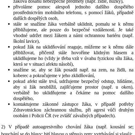
žákova dosahu nebezpečné předměty (např. židle, nůžky),
přivoláme pomoc alespoň jednoho dalšího dospělého
prostřednictvím mobilního telefonu, s pomocí žáků, případně
dalších dospělých osob,
stále se snažíme žáka verbálně uklidnit, pomalu se k němu
přibližujeme, ale pouze do bezpečné vzdálenosti. Je také
vhodné udržet mezi žákem a námi ochrannou bariéru (např.
školní lavice),
pokud žák na uklidňování reaguje, můžeme se k němu dále
přibližovat, přičemž stále hovoříme klidným hlasem a
uklidňujeme ho (vždy je třeba vzít v úvahu fyzickou sílu žáka,
která se v situaci afektu násobí),
snažíme se, aby se žák posadil např. na zem, na židli, na
koberec a pokračujeme v jeho zklidňování,
pokud afekt stále trvá, udržujeme bezpečný odstup, hlídáme,
aby si žák neublížil, zajišťujeme prostor (např. u oken),
verbálně ho uklidňujeme a čekáme na pomoc dalšího
dospělého,
kontaktujeme zákonné zástupce žáka, v případě potřeby
Zdravotnickou záchrannou službu, při agresi vůči druhým
osobám i Policii ČR (ve zvlášť závažných případech).
2) V případě autoagresivního chování žáka (např. kousání se;
bouchání se do hlavy; bití hlavou o stěnu/o zem; vytrhávání si vlasů):