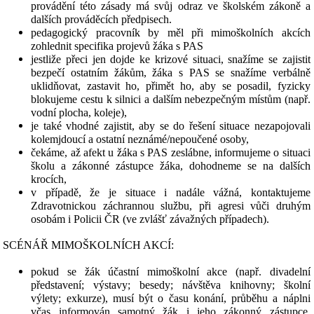
provádění této zásady má svůj odraz ve školském zákoně a
dalších prováděcích předpisech.
pedagogický pracovník by měl při mimoškolních akcích
zohlednit specifika projevů žáka s PAS
jestliže přeci jen dojde ke krizové situaci, snažíme se zajistit
bezpečí ostatním žákům, žáka s PAS se snažíme verbálně
uklidňovat, zastavit ho, přimět ho, aby se posadil, fyzicky
blokujeme cestu k silnici a dalším nebezpečným místům (např.
vodní plocha, koleje),
je také vhodné zajistit, aby se do řešení situace nezapojovali
kolemjdoucí a ostatní neznámé/nepoučené osoby,
čekáme, až afekt u žáka s PAS zeslábne, informujeme o situaci
školu a zákonné zástupce žáka, dohodneme se na dalších
krocích,
v případě, že je situace i nadále vážná, kontaktujeme
Zdravotnickou záchrannou službu, při agresi vůči druhým
osobám i Policii ČR (ve zvlášť závažných případech).
SCÉNÁŘ MIMOŠKOLNÍCH AKCÍ:
pokud se žák účastní mimoškolní akce (např. divadelní
představení; výstavy; besedy; návštěva knihovny; školní
výlety; exkurze), musí být o času konání, průběhu a náplni
včas informován samotný žák i jeho zákonný zástupce.