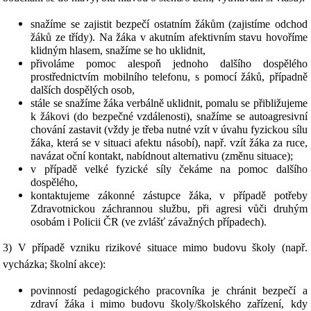
snažíme se zajistit bezpečí ostatním žákům (zajistíme odchod
žáků ze třídy). Na žáka v akutním afektivním stavu hovoříme
klidným hlasem, snažíme se ho uklidnit,
přivoláme pomoc alespoň jednoho dalšího dospělého
prostřednictvím mobilního telefonu, s pomocí žáků, případně
dalších dospělých osob,
stále se snažíme žáka verbálně uklidnit, pomalu se přibližujeme
k žákovi (do bezpečné vzdálenosti), snažíme se autoagresivní
chování zastavit (vždy je třeba nutné vzít v úvahu fyzickou sílu
žáka, která se v situaci afektu násobí), např. vzít žáka za ruce,
navázat oční kontakt, nabídnout alternativu (změnu situace);
v případě velké fyzické síly čekáme na pomoc dalšího
dospělého,
kontaktujeme zákonné zástupce žáka, v případě potřeby
Zdravotnickou záchrannou službu, při agresi vůči druhým
osobám i Policii ČR (ve zvlášť závažných případech).
3) V případě vzniku rizikové situace mimo budovu školy (např.
vycházka; školní akce):
povinností pedagogického pracovníka je chránit bezpečí a
zdraví žáka i mimo budovu školy/školského zařízení, kdy