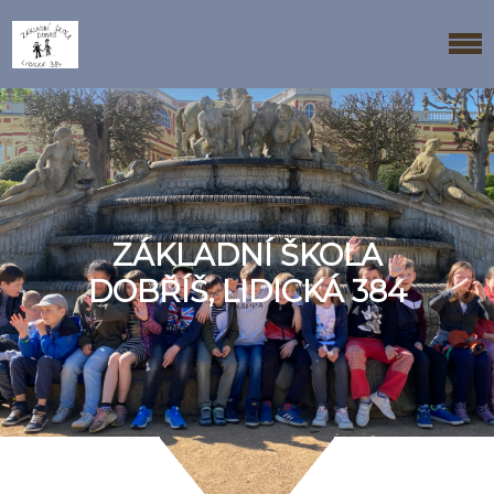
ZÁKLADNÍ ŠKOLA
DOBŘÍŠ, LIDICKÁ 384