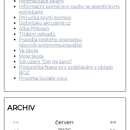
Minimalizace šikany
Informační portál pro osoby se specifickými
potřebami
Příručka první pomoci
Dobříšsko aktuálně.cz
Alka Příbram
Třídění odpadů
Pravidla českého pravopisu
(slovník,synonyma,pravidla)
Ve škole
Moje škola
Sdružení "Dej mi šanci"
Postavička Napo pro vzdělávání v oblasti
BOZ
Proxima Sociale o.p.s.
ARCHIV
<<
červen
>>