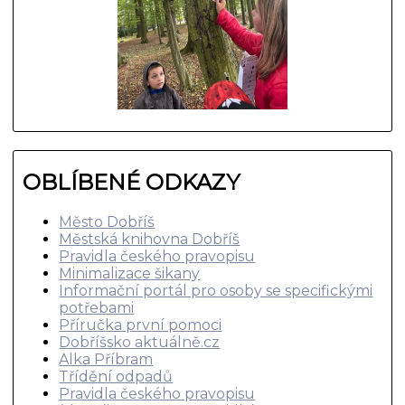
OBLÍBENÉ ODKAZY
Město Dobříš
Městská knihovna Dobříš
Pravidla českého pravopisu
Minimalizace šikany
Informační portál pro osoby se specifickými
potřebami
Příručka první pomoci
Dobříšsko aktuálně.cz
Alka Příbram
Třídění odpadů
Pravidla českého pravopisu