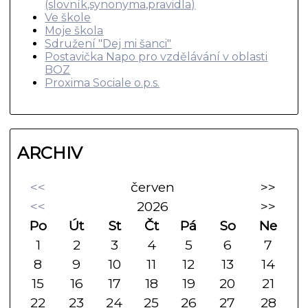
(slovník,synonyma,pravidla)
Ve škole
Moje škola
Sdružení "Dej mi šanci"
Postavička Napo pro vzdělávání v oblasti
BOZ
Proxima Sociale o.p.s.
ARCHIV
<<
červen
>>
<<
2026
>>
Po
Út
St
Čt
Pá
So
Ne
1
2
3
4
5
6
7
8
9
10
11
12
13
14
15
16
17
18
19
20
21
22
23
24
25
26
27
28