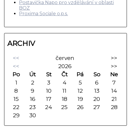
Postavička Napo pro vzdělávání v oblasti
BOZ
Proxima Sociale o.p.s.
ARCHIV
<<
červen
>>
<<
2026
>>
Po
Út
St
Čt
Pá
So
Ne
1
2
3
4
5
6
7
8
9
10
11
12
13
14
15
16
17
18
19
20
21
22
23
24
25
26
27
28
29
30