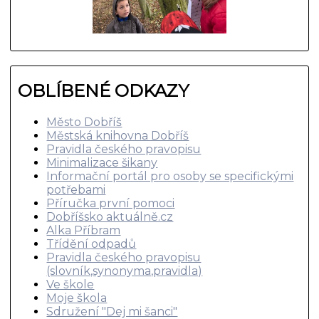
OBLÍBENÉ ODKAZY
Město Dobříš
Městská knihovna Dobříš
Pravidla českého pravopisu
Minimalizace šikany
Informační portál pro osoby se specifickými
potřebami
Příručka první pomoci
Dobříšsko aktuálně.cz
Alka Příbram
Třídění odpadů
Pravidla českého pravopisu
(slovník,synonyma,pravidla)
Ve škole
Moje škola
Sdružení "Dej mi šanci"