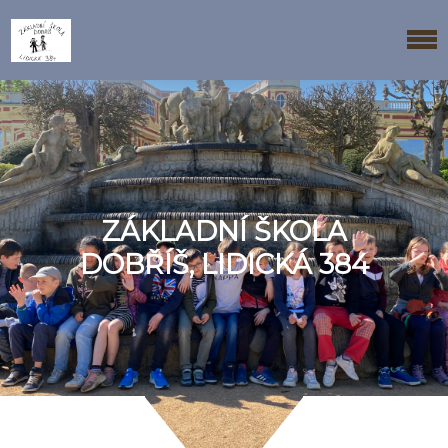
ZÁKLADNÍ ŠKOLA
DOBŘÍŠ, LIDICKÁ 384