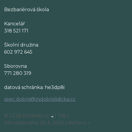
Bezbariérová škola
Kancelář
318 521 171
Školní družina
602 972 645
Sborovna
771 280 319
datová schránka: he3dp8i
spec.dobris@zsdobrislidicka.cz
© 2026 eStránky.cz
|
Tisk
|
Aktualizováno: 26. 6. 2026
|
Nahoru ↑