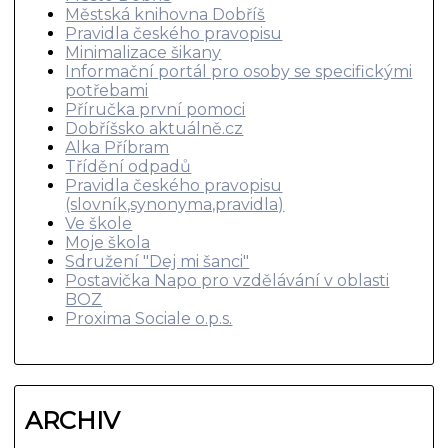
Městská knihovna Dobříš
Pravidla českého pravopisu
Minimalizace šikany
Informační portál pro osoby se specifickými
potřebami
Příručka první pomoci
Dobříšsko aktuálně.cz
Alka Příbram
Třídění odpadů
Pravidla českého pravopisu
(slovník,synonyma,pravidla)
Ve škole
Moje škola
Sdružení "Dej mi šanci"
Postavička Napo pro vzdělávání v oblasti
BOZ
Proxima Sociale o.p.s.
ARCHIV