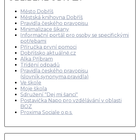
Město Dobříš
Městská knihovna Dobříš
Pravidla českého pravopisu
Minimalizace šikany
Informační portál pro osoby se specifickými
potřebami
Příručka první pomoci
Dobříšsko aktuálně.cz
Alka Příbram
Třídění odpadů
Pravidla českého pravopisu
(slovník,synonyma,pravidla)
Ve škole
Moje škola
Sdružení "Dej mi šanci"
Postavička Napo pro vzdělávání v oblasti
BOZ
Proxima Sociale o.p.s.