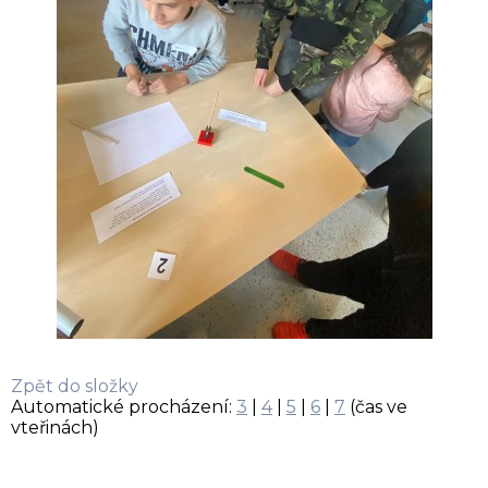
Zpět do složky
Automatické procházení:
3
|
4
|
5
|
6
|
7
(čas ve
vteřinách)