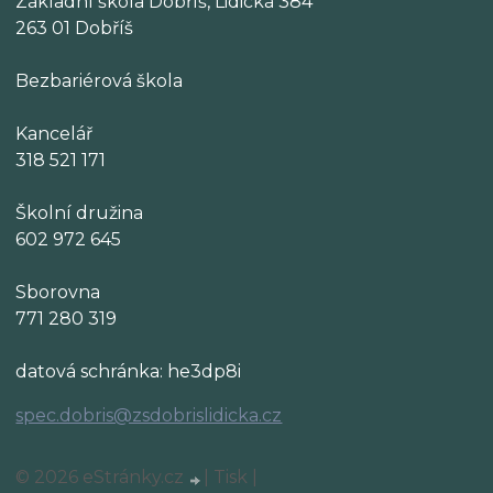
Základní škola Dobříš, Lidická 384
263 01 Dobříš
Bezbariérová škola
Kancelář
318 521 171
Školní družina
602 972 645
Sborovna
771 280 319
datová schránka: he3dp8i
spec.dobris@zsdobrislidicka.cz
© 2026 eStránky.cz
|
Tisk
|