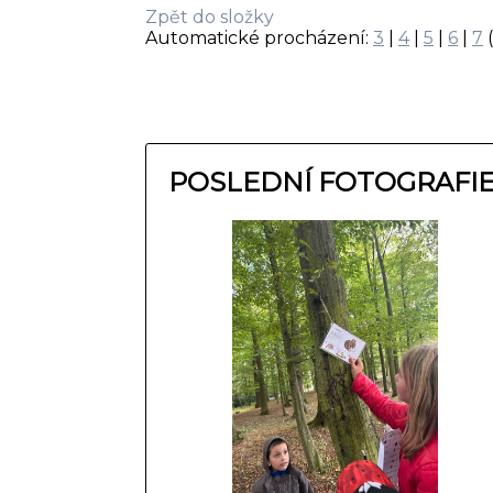
Zpět do složky
Automatické procházení:
3
|
4
|
5
|
6
|
7
(
POSLEDNÍ FOTOGRAFI