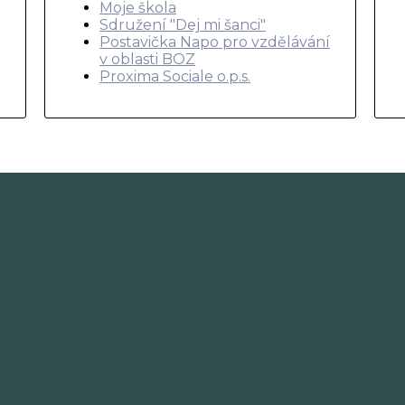
Moje škola
Sdružení "Dej mi šanci"
Postavička Napo pro vzdělávání
v oblasti BOZ
Proxima Sociale o.p.s.