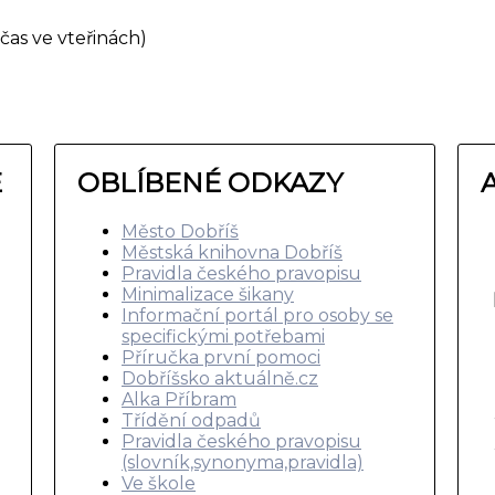
čas ve vteřinách)
E
OBLÍBENÉ ODKAZY
Město Dobříš
Městská knihovna Dobříš
Pravidla českého pravopisu
Minimalizace šikany
Informační portál pro osoby se
specifickými potřebami
Příručka první pomoci
Dobříšsko aktuálně.cz
Alka Příbram
Třídění odpadů
Pravidla českého pravopisu
(slovník,synonyma,pravidla)
Ve škole