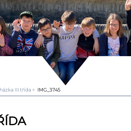
ázka III.třída
IMG_3745
ŘÍDA