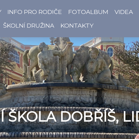
Y
INFO PRO RODIČE
FOTOALBUM
VIDEA
ŠKOLNÍ DRUŽINA
KONTAKTY
 ŠKOLA DOBŘÍŠ, LI