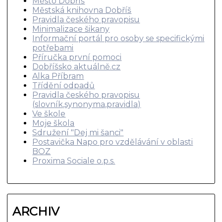
Město Dobříš
Městská knihovna Dobříš
Pravidla českého pravopisu
Minimalizace šikany
Informační portál pro osoby se specifickými
potřebami
Příručka první pomoci
Dobříšsko aktuálně.cz
Alka Příbram
Třídění odpadů
Pravidla českého pravopisu
(slovník,synonyma,pravidla)
Ve škole
Moje škola
Sdružení "Dej mi šanci"
Postavička Napo pro vzdělávání v oblasti
BOZ
Proxima Sociale o.p.s.
ARCHIV