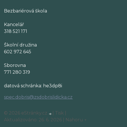
Bezbariérová škola
Kancelář
318 521 171
Školní družina
602 972 645
Sborovna
771 280 319
datová schránka: he3dp8i
spec.dobris@zsdobrislidicka.cz
© 2026 eStránky.cz
|
Tisk
|
Aktualizováno: 26. 6. 2026
|
Nahoru ↑