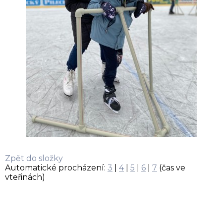
Zpět do složky
Automatické procházení:
3
|
4
|
5
|
6
|
7
(čas ve
vteřinách)