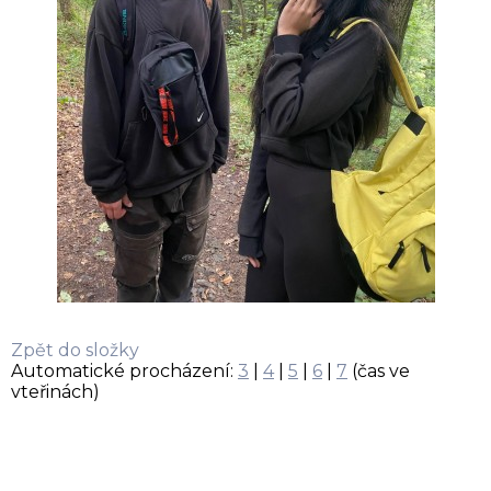
Zpět do složky
Automatické procházení:
3
|
4
|
5
|
6
|
7
(čas ve
vteřinách)