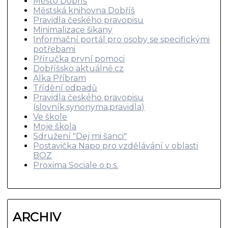
Město Dobříš
Městská knihovna Dobříš
Pravidla českého pravopisu
Minimalizace šikany
Informační portál pro osoby se specifickými
potřebami
Příručka první pomoci
Dobříšsko aktuálně.cz
Alka Příbram
Třídění odpadů
Pravidla českého pravopisu
(slovník,synonyma,pravidla)
Ve škole
Moje škola
Sdružení "Dej mi šanci"
Postavička Napo pro vzdělávání v oblasti
BOZ
Proxima Sociale o.p.s.
ARCHIV