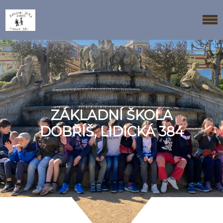
ZÁKLADNÍ ŠKOLA
DOBŘÍŠ, LIDICKÁ 384