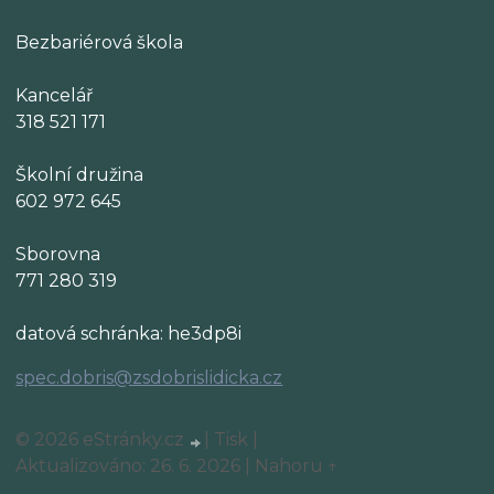
Bezbariérová škola
Kancelář
318 521 171
Školní družina
602 972 645
Sborovna
771 280 319
datová schránka: he3dp8i
spec.dobris@zsdobrislidicka.cz
© 2026 eStránky.cz
|
Tisk
|
Aktualizováno: 26. 6. 2026
|
Nahoru ↑