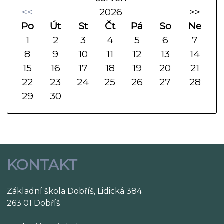
<<
2026
>>
Po
Út
St
Čt
Pá
So
Ne
1
2
3
4
5
6
7
8
9
10
11
12
13
14
15
16
17
18
19
20
21
22
23
24
25
26
27
28
29
30
KONTAKT
Základní škola Dobříš, Lidická 384
263 01 Dobříš