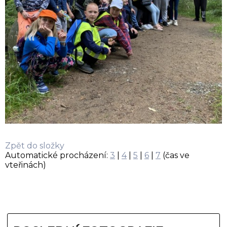
Zpět do složky
Automatické procházení:
3
|
4
|
5
|
6
|
7
(čas ve
vteřinách)