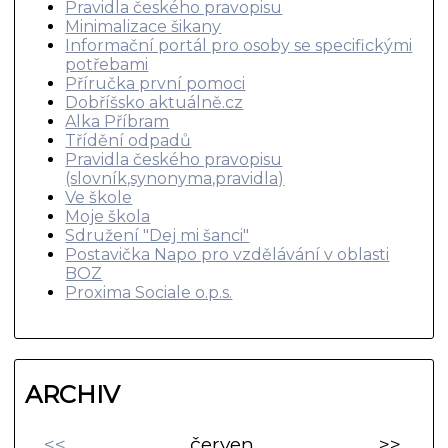
Pravidla českého pravopisu
Minimalizace šikany
Informační portál pro osoby se specifickými
potřebami
Příručka první pomoci
Dobříšsko aktuálně.cz
Alka Příbram
Třídění odpadů
Pravidla českého pravopisu
(slovník,synonyma,pravidla)
Ve škole
Moje škola
Sdružení "Dej mi šanci"
Postavička Napo pro vzdělávání v oblasti
BOZ
Proxima Sociale o.p.s.
ARCHIV
<<
červen
>>