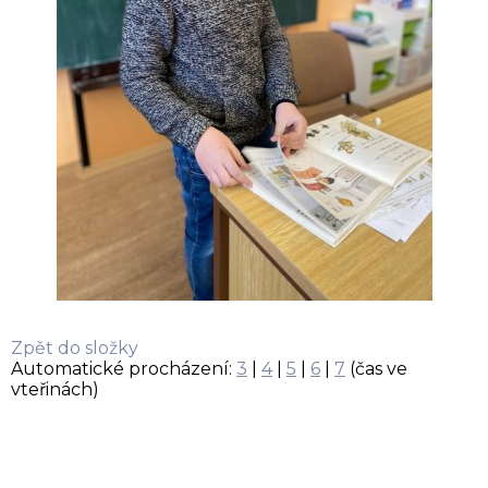
Zpět do složky
Automatické procházení:
3
|
4
|
5
|
6
|
7
(čas ve
vteřinách)