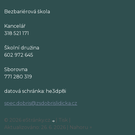
Bezbariérová škola
Kancelář
318 521 171
Školní družina
602 972 645
Sborovna
771 280 319
datová schránka: he3dp8i
spec.dobris@zsdobrislidicka.cz
© 2026 eStránky.cz
|
Tisk
|
Aktualizováno: 26. 6. 2026
|
Nahoru ↑