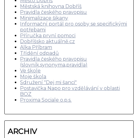
Město Dobříš
Městská knihovna Dobříš
Pravidla českého pravopisu
Minimalizace šikany
Informační portál pro osoby se specifickými
potřebami
Příručka první pomoci
Dobříšsko aktuálně.cz
Alka Příbram
Třídění odpadů
Pravidla českého pravopisu
(slovník,synonyma,pravidla)
Ve škole
Moje škola
Sdružení "Dej mi šanci"
Postavička Napo pro vzdělávání v oblasti
BOZ
Proxima Sociale o.p.s.
ARCHIV