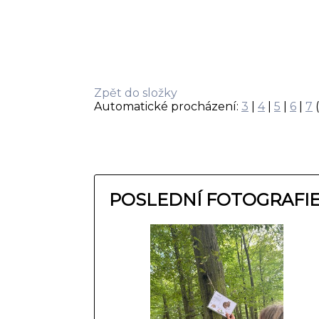
Zpět do složky
Automatické procházení:
3
|
4
|
5
|
6
|
7
(
POSLEDNÍ FOTOGRAFI