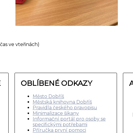
čas ve vteřinách)
E
OBLÍBENÉ ODKAZY
Město Dobříš
Městská knihovna Dobříš
Pravidla českého pravopisu
Minimalizace šikany
Informační portál pro osoby se
specifickými potřebami
Příručka první pomoci