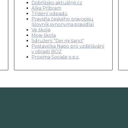
Dobříšsko aktuálně.cz
Alka Příbram
Třídění odpadů
Pravidla českého pravopisu
(slovník,synonyma,pravidla)
Ve škole
Moje škola
Sdružení "Dej mi šanci"
Postavička Napo pro vzdělávání
v oblasti BOZ
Proxima Sociale o.p.s.