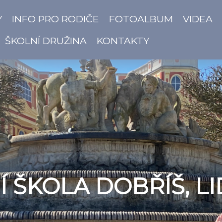
Y
INFO PRO RODIČE
FOTOALBUM
VIDEA
ŠKOLNÍ DRUŽINA
KONTAKTY
 ŠKOLA DOBŘÍŠ, LI