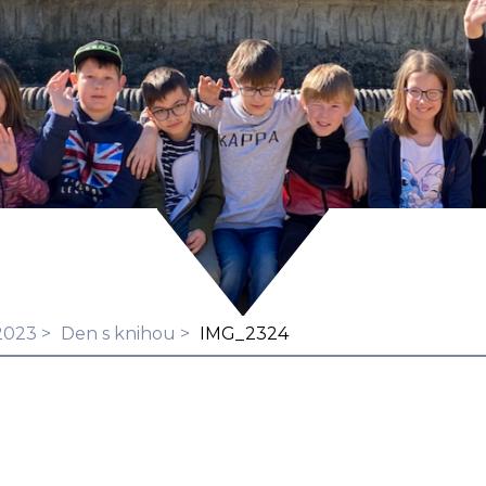
2023
Den s knihou
IMG_2324