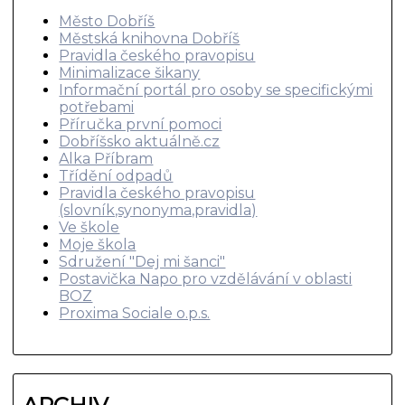
Město Dobříš
Městská knihovna Dobříš
Pravidla českého pravopisu
Minimalizace šikany
Informační portál pro osoby se specifickými
potřebami
Příručka první pomoci
Dobříšsko aktuálně.cz
Alka Příbram
Třídění odpadů
Pravidla českého pravopisu
(slovník,synonyma,pravidla)
Ve škole
Moje škola
Sdružení "Dej mi šanci"
Postavička Napo pro vzdělávání v oblasti
BOZ
Proxima Sociale o.p.s.