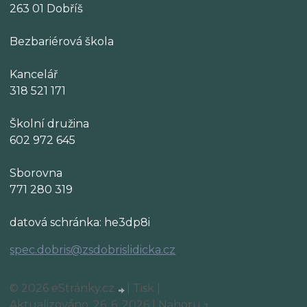
263 01 Dobříš
Bezbariérová škola
Kancelář
318 521 171
Školní družina
602 972 645
Sborovna
771 280 319
datová schránka: he3dp8i
spec.dobris@zsdobrislidicka.cz
© 2026 eStránky.cz
|
Tisk
|
Aktualizováno: 26. 6. 2026
|
Nahoru ↑