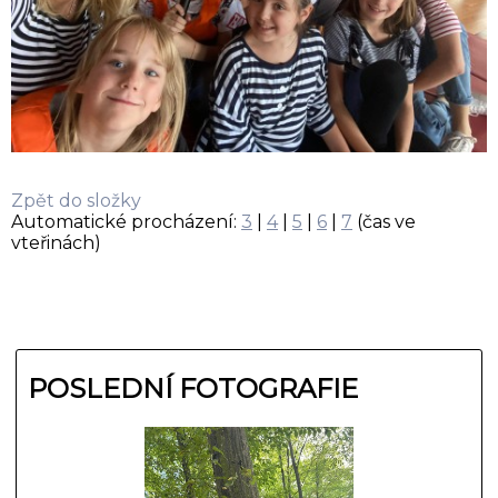
Zpět do složky
Automatické procházení:
3
|
4
|
5
|
6
|
7
(čas ve
vteřinách)
POSLEDNÍ FOTOGRAFIE