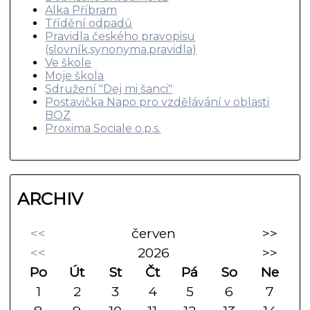
Alka Příbram
Třídění odpadů
Pravidla českého pravopisu
(slovník,synonyma,pravidla)
Ve škole
Moje škola
Sdružení "Dej mi šanci"
Postavička Napo pro vzdělávání v oblasti
BOZ
Proxima Sociale o.p.s.
ARCHIV
<<
červen
>>
<<
2026
>>
Po
Út
St
Čt
Pá
So
Ne
1
2
3
4
5
6
7