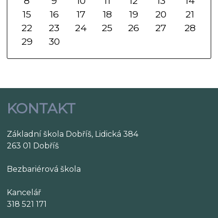
8
9
10
11
12
13
14
15
16
17
18
19
20
21
22
23
24
25
26
27
28
29
30
KONTAKT
Základní škola Dobříš, Lidická 384
263 01 Dobříš
Bezbariérová škola
Kancelář
318 521 171