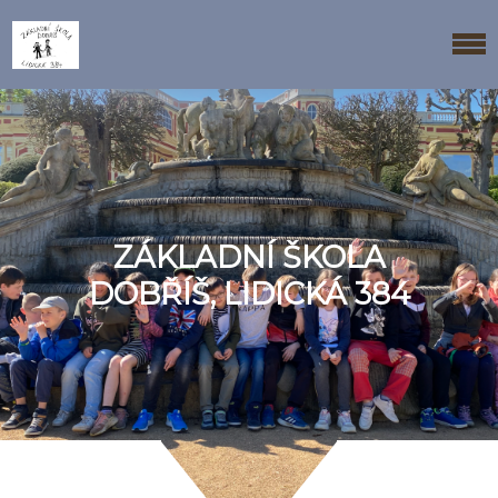
ZÁKLADNÍ ŠKOLA
DOBŘÍŠ, LIDICKÁ 384