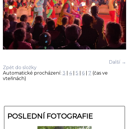
Další →
Zpět do složky
Automatické procházení:
3
|
4
|
5
|
6
|
7
(čas ve
vteřinách)
POSLEDNÍ FOTOGRAFIE