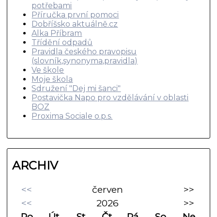
potřebami
Příručka první pomoci
Dobříšsko aktuálně.cz
Alka Příbram
Třídění odpadů
Pravidla českého pravopisu
(slovník,synonyma,pravidla)
Ve škole
Moje škola
Sdružení "Dej mi šanci"
Postavička Napo pro vzdělávání v oblasti
BOZ
Proxima Sociale o.p.s.
ARCHIV
<<
červen
>>
<<
2026
>>
Po
Út
St
Čt
Pá
So
Ne