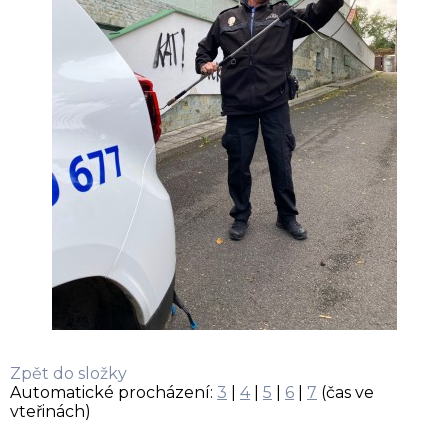
Zpět do složky
Automatické procházení:
3
|
4
|
5
|
6
|
7
(čas ve
vteřinách)