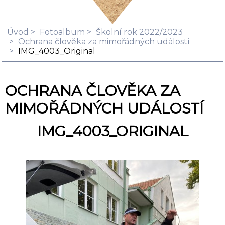
Úvod
Fotoalbum
Školní rok 2022/2023
Ochrana člověka za mimořádných událostí
IMG_4003_Original
OCHRANA ČLOVĚKA ZA
MIMOŘÁDNÝCH UDÁLOSTÍ
IMG_4003_ORIGINAL