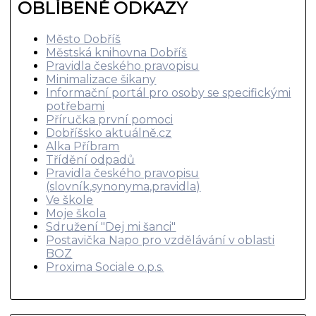
OBLÍBENÉ ODKAZY
Město Dobříš
Městská knihovna Dobříš
Pravidla českého pravopisu
Minimalizace šikany
Informační portál pro osoby se specifickými
potřebami
Příručka první pomoci
Dobříšsko aktuálně.cz
Alka Příbram
Třídění odpadů
Pravidla českého pravopisu
(slovník,synonyma,pravidla)
Ve škole
Moje škola
Sdružení "Dej mi šanci"
Postavička Napo pro vzdělávání v oblasti
BOZ
Proxima Sociale o.p.s.