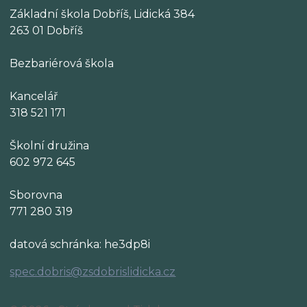
Základní škola Dobříš, Lidická 384
263 01 Dobříš
Bezbariérová škola
Kancelář
318 521 171
Školní družina
602 972 645
Sborovna
771 280 319
datová schránka: he3dp8i
spec.dobris@zsdobrislidicka.cz