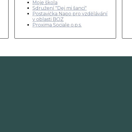
Moje škola
Sdružení "Dej mi šanci"
Postavička Napo pro vzdělávání
v oblasti BOZ
Proxima Sociale o.p.s.