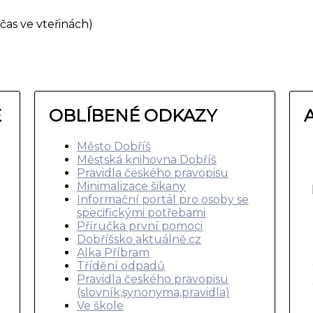
čas ve vteřinách)
E
OBLÍBENÉ ODKAZY
Město Dobříš
Městská knihovna Dobříš
Pravidla českého pravopisu
Minimalizace šikany
Informační portál pro osoby se
specifickými potřebami
Příručka první pomoci
Dobříšsko aktuálně.cz
Alka Příbram
Třídění odpadů
Pravidla českého pravopisu
(slovník,synonyma,pravidla)
Ve škole