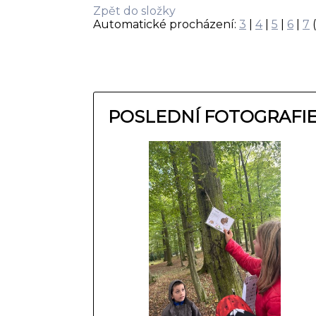
Zpět do složky
Automatické procházení:
3
|
4
|
5
|
6
|
7
(
POSLEDNÍ FOTOGRAFI