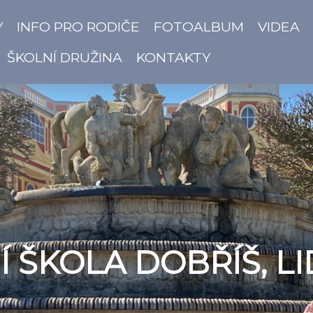
Y
INFO PRO RODIČE
FOTOALBUM
VIDEA
ŠKOLNÍ DRUŽINA
KONTAKTY
 ŠKOLA DOBŘÍŠ, LI