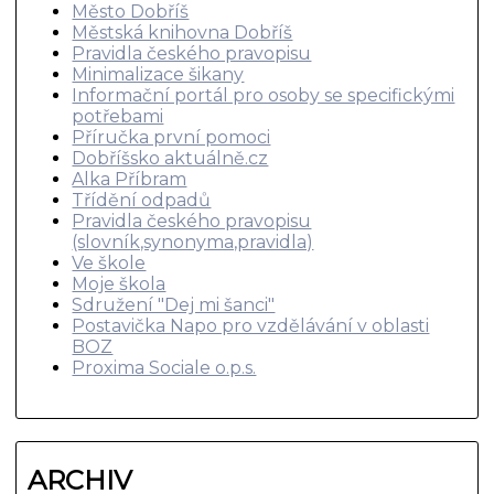
Město Dobříš
Městská knihovna Dobříš
Pravidla českého pravopisu
Minimalizace šikany
Informační portál pro osoby se specifickými
potřebami
Příručka první pomoci
Dobříšsko aktuálně.cz
Alka Příbram
Třídění odpadů
Pravidla českého pravopisu
(slovník,synonyma,pravidla)
Ve škole
Moje škola
Sdružení "Dej mi šanci"
Postavička Napo pro vzdělávání v oblasti
BOZ
Proxima Sociale o.p.s.
ARCHIV