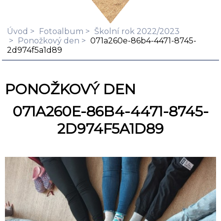
Úvod
Fotoalbum
Školní rok 2022/2023
Ponožkový den
071a260e-86b4-4471-8745-
2d974f5a1d89
PONOŽKOVÝ DEN
071A260E-86B4-4471-8745-
2D974F5A1D89