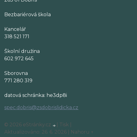
Bezbariérová škola
Kancelář
318 521 171
Školní družina
602 972 645
Sborovna
771 280 319
datová schránka: he3dp8i
spec.dobris@zsdobrislidicka.cz
© 2026 eStránky.cz
|
Tisk
|
Aktualizováno: 26. 6. 2026
|
Nahoru ↑