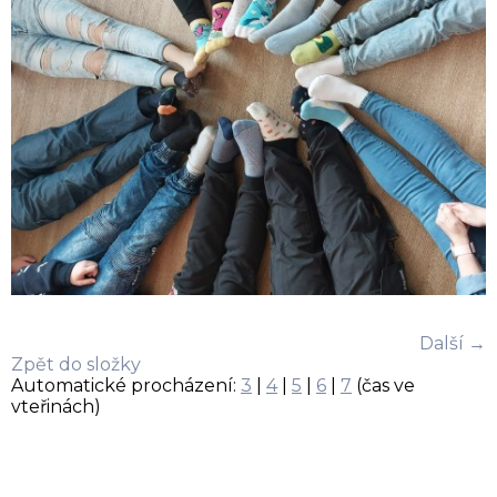
Další →
Zpět do složky
Automatické procházení:
3
|
4
|
5
|
6
|
7
(čas ve
vteřinách)