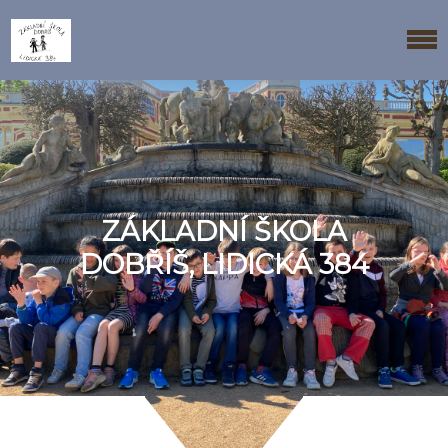
ZÁKLADNÍ ŠKOLA
DOBŘÍŠ, LIDICKÁ 384