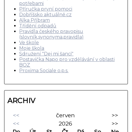
potřebami
Příručka první pomoci
Dobříšsko aktuálně.cz
Alka Příbram
Třídění odpadů
Pravidla českého pravopisu
(slovník,synonyma,pravidla)
Ve škole
Moje škola
Sdružení "Dej mi šanci"
Postavička Napo pro vzdělávání v oblasti
BOZ
Proxima Sociale o.p.s.
ARCHIV
<<
červen
>>
<<
2026
>>
Po
Út
St
Čt
Pá
So
Ne