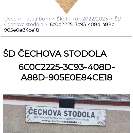
Úvod
Fotoalbum
Školní rok 2022/2023
ŠD
Čechova stodola
6c0c2225-3c93-408d-a88d-
905e0e84ce18
ŠD ČECHOVA STODOLA
6C0C2225-3C93-408D-
A88D-905E0E84CE18