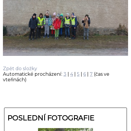
Zpět do složky
Automatické procházení:
3
|
4
|
5
|
6
|
7
(čas ve
vteřinách)
POSLEDNÍ FOTOGRAFIE