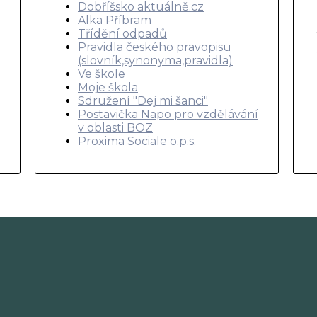
Dobříšsko aktuálně.cz
Alka Příbram
Třídění odpadů
Pravidla českého pravopisu
(slovník,synonyma,pravidla)
Ve škole
Moje škola
Sdružení "Dej mi šanci"
Postavička Napo pro vzdělávání
v oblasti BOZ
Proxima Sociale o.p.s.