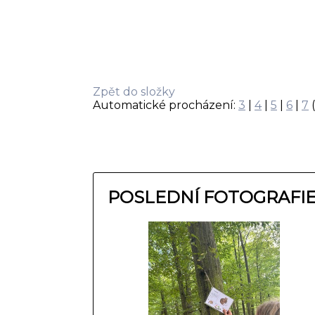
Zpět do složky
Automatické procházení:
3
|
4
|
5
|
6
|
7
(
POSLEDNÍ FOTOGRAFI