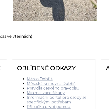
čas ve vteřinách)
E
OBLÍBENÉ ODKAZY
Město Dobříš
Městská knihovna Dobříš
Pravidla českého pravopisu
Minimalizace šikany
Informační portál pro osoby se
specifickými potřebami
Příručka první pomoci