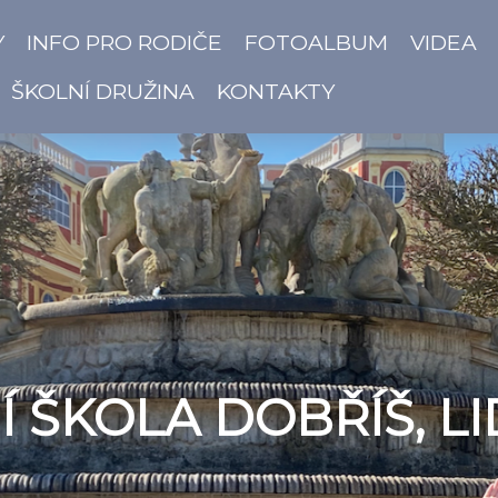
Y
INFO PRO RODIČE
FOTOALBUM
VIDEA
ŠKOLNÍ DRUŽINA
KONTAKTY
 ŠKOLA DOBŘÍŠ, LI