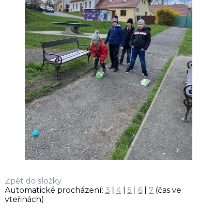
Zpět do složky
Automatické procházení:
3
|
4
|
5
|
6
|
7
(čas ve
vteřinách)