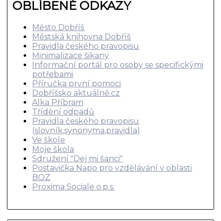
OBLÍBENÉ ODKAZY
Město Dobříš
Městská knihovna Dobříš
Pravidla českého pravopisu
Minimalizace šikany
Informační portál pro osoby se specifickými
potřebami
Příručka první pomoci
Dobříšsko aktuálně.cz
Alka Příbram
Třídění odpadů
Pravidla českého pravopisu
(slovník,synonyma,pravidla)
Ve škole
Moje škola
Sdružení "Dej mi šanci"
Postavička Napo pro vzdělávání v oblasti
BOZ
Proxima Sociale o.p.s.