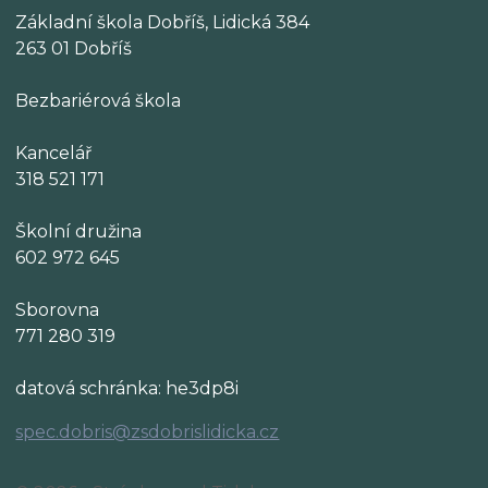
Základní škola Dobříš, Lidická 384
263 01 Dobříš
Bezbariérová škola
Kancelář
318 521 171
Školní družina
602 972 645
Sborovna
771 280 319
datová schránka: he3dp8i
spec.dobris@zsdobrislidicka.cz