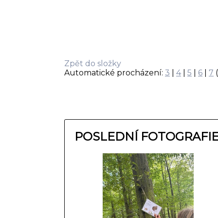
Zpět do složky
Automatické procházení:
3
|
4
|
5
|
6
|
7
(
POSLEDNÍ FOTOGRAFI