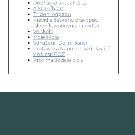
Dobříšsko aktuálně.cz
Alka Příbram
Třídění odpadů
Pravidla českého pravopisu
(slovník,synonyma,pravidla)
Ve škole
Moje škola
Sdružení "Dej mi šanci"
Postavička Napo pro vzdělávání
v oblasti BOZ
Proxima Sociale o.p.s.