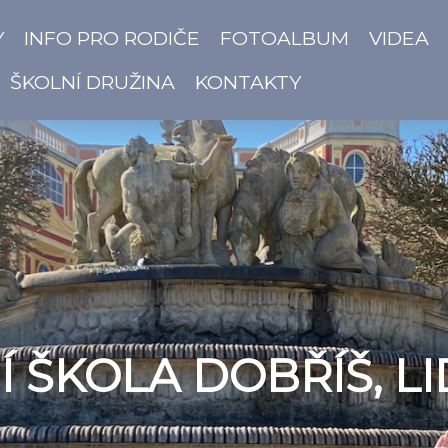
Y
INFO PRO RODIČE
FOTOALBUM
VIDEA
ŠKOLNÍ DRUŽINA
KONTAKTY
 ŠKOLA DOBŘÍŠ, LI