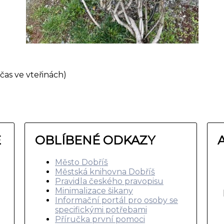
čas ve vteřinách)
E
OBLÍBENÉ ODKAZY
Město Dobříš
Městská knihovna Dobříš
Pravidla českého pravopisu
Minimalizace šikany
Informační portál pro osoby se
specifickými potřebami
Příručka první pomoci