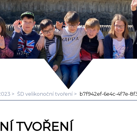
2023
ŠD velikonoční tvoření
b7f942ef-6e4c-4f7e-8f
NÍ TVOŘENÍ