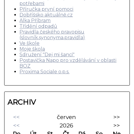
potřebami
Příručka první pomoci
Dobříšsko aktuálně.cz
Alka Příbram
Třídění odpadů
Pravidla českého pravopisu
(slovník,synonyma,pravidla)
Ve škole
Moje škola
Sdružení "Dej mi šanci"
Postavička Napo pro vzdělávání v oblasti
BOZ
Proxima Sociale o.p.s.
ARCHIV
<<
červen
>>
<<
2026
>>
Po
Út
St
Čt
Pá
So
Ne