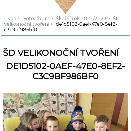
Úvod
Fotoalbum
Školní rok 2022/2023
ŠD
velikonoční tvoření
de1d5102-0aef-47e0-8ef2-
c3c9bf986bf0
ŠD VELIKONOČNÍ TVOŘENÍ
DE1D5102-0AEF-47E0-8EF2-
C3C9BF986BF0