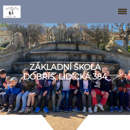
ZÁKLADNÍ ŠKOLA
DOBŘÍŠ, LIDICKÁ 384