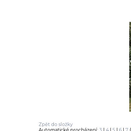
Zpět do složky
Automatické procházení:
3
|
4
|
5
|
6
|
7
(