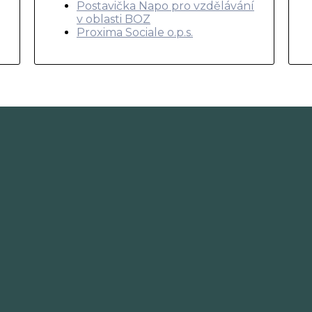
Postavička Napo pro vzdělávání
v oblasti BOZ
Proxima Sociale o.p.s.