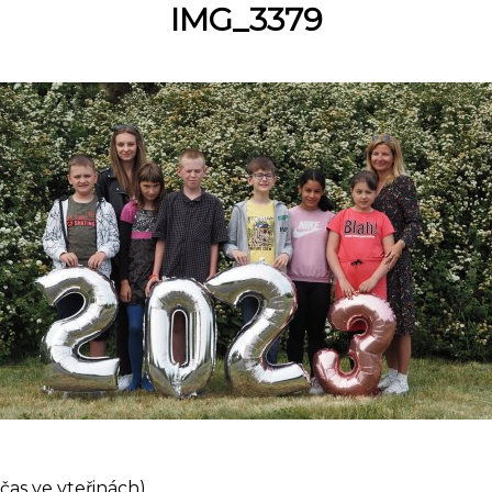
IMG_3379
čas ve vteřinách)