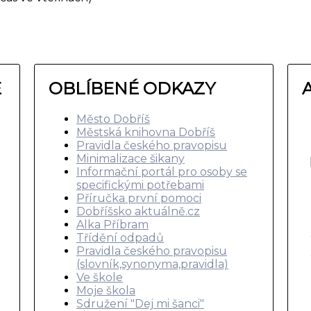
E
OBLÍBENÉ ODKAZY
Město Dobříš
Městská knihovna Dobříš
Pravidla českého pravopisu
Minimalizace šikany
Informační portál pro osoby se
specifickými potřebami
Příručka první pomoci
Dobříšsko aktuálně.cz
Alka Příbram
Třídění odpadů
Pravidla českého pravopisu
(slovník,synonyma,pravidla)
Ve škole
Moje škola
Sdružení "Dej mi šanci"