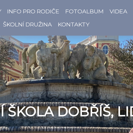
Y
INFO PRO RODIČE
FOTOALBUM
VIDEA
ŠKOLNÍ DRUŽINA
KONTAKTY
 ŠKOLA DOBŘÍŠ, LI