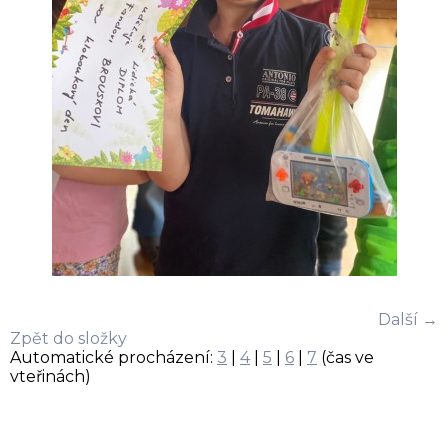
Další →
Zpět do složky
Automatické procházení:
3
|
4
|
5
|
6
|
7
(čas ve
vteřinách)