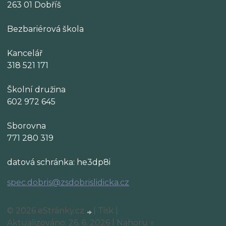
263 01 Dobříš
Bezbariérová škola
Kancelář
318 521 171
Školní družina
602 972 645
Sborovna
771 280 319
datová schránka: he3dp8i
spec.dobris@zsdobrislidicka.cz
© 2026 eStránky.cz
|
Tisk
|
Aktualizováno: 26. 6. 2026
|
Nahoru ↑