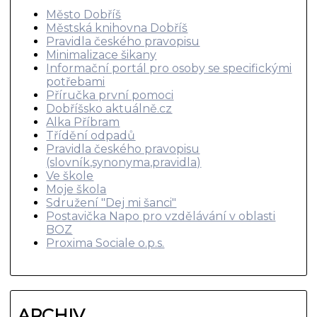
Město Dobříš
Městská knihovna Dobříš
Pravidla českého pravopisu
Minimalizace šikany
Informační portál pro osoby se specifickými
potřebami
Příručka první pomoci
Dobříšsko aktuálně.cz
Alka Příbram
Třídění odpadů
Pravidla českého pravopisu
(slovník,synonyma,pravidla)
Ve škole
Moje škola
Sdružení "Dej mi šanci"
Postavička Napo pro vzdělávání v oblasti
BOZ
Proxima Sociale o.p.s.
ARCHIV