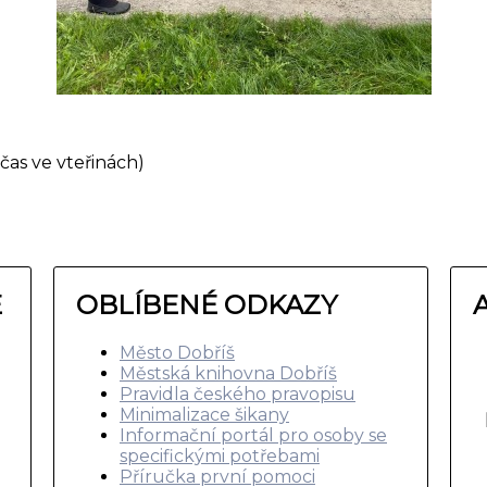
čas ve vteřinách)
E
OBLÍBENÉ ODKAZY
Město Dobříš
Městská knihovna Dobříš
Pravidla českého pravopisu
Minimalizace šikany
Informační portál pro osoby se
specifickými potřebami
Příručka první pomoci