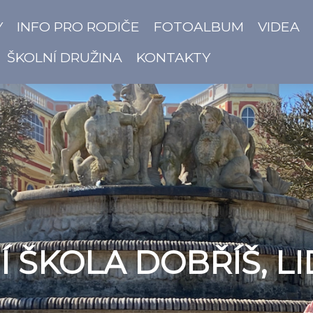
Y
INFO PRO RODIČE
FOTOALBUM
VIDEA
ŠKOLNÍ DRUŽINA
KONTAKTY
 ŠKOLA DOBŘÍŠ, LI