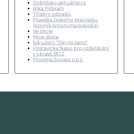
Dobříšsko aktuálně.cz
Alka Příbram
Třídění odpadů
Pravidla českého pravopisu
(slovník,synonyma,pravidla)
Ve škole
Moje škola
Sdružení "Dej mi šanci"
Postavička Napo pro vzdělávání
v oblasti BOZ
Proxima Sociale o.p.s.