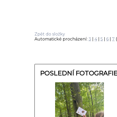
Zpět do složky
Automatické procházení:
3
|
4
|
5
|
6
|
7
(
POSLEDNÍ FOTOGRAFI