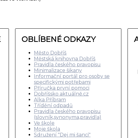
E
OBLÍBENÉ ODKAZY
Město Dobříš
Městská knihovna Dobříš
Pravidla českého pravopisu
Minimalizace šikany
Informační portál pro osoby se
specifickými potřebami
Příručka první pomoci
Dobříšsko aktuálně.cz
Alka Příbram
Třídění odpadů
Pravidla českého pravopisu
(slovník,synonyma,pravidla)
Ve škole
Moje škola
Sdružení "Dej mi šanci"