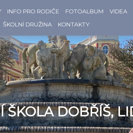
Y
INFO PRO RODIČE
FOTOALBUM
VIDEA
ŠKOLNÍ DRUŽINA
KONTAKTY
 ŠKOLA DOBŘÍŠ, LI