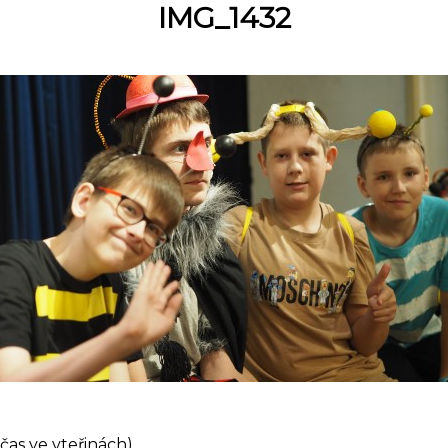
IMG_1432
čas ve vteřinách)