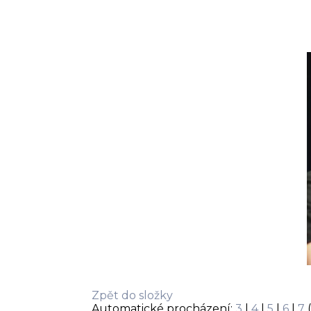
Zpět do složky
Automatické procházení:
3
|
4
|
5
|
6
|
7
(