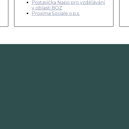
Postavička Napo pro vzdělávání
v oblasti BOZ
Proxima Sociale o.p.s.