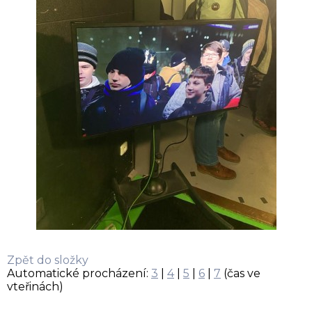
Zpět do složky
Automatické procházení:
3
|
4
|
5
|
6
|
7
(čas ve
vteřinách)