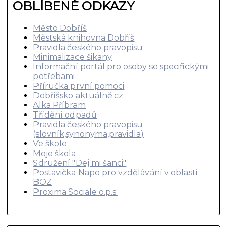
OBLÍBENÉ ODKAZY
Město Dobříš
Městská knihovna Dobříš
Pravidla českého pravopisu
Minimalizace šikany
Informační portál pro osoby se specifickými
potřebami
Příručka první pomoci
Dobříšsko aktuálně.cz
Alka Příbram
Třídění odpadů
Pravidla českého pravopisu
(slovník,synonyma,pravidla)
Ve škole
Moje škola
Sdružení "Dej mi šanci"
Postavička Napo pro vzdělávání v oblasti
BOZ
Proxima Sociale o.p.s.