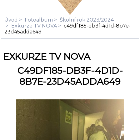
Úvod
Fotoalbum
Školní rok 2023/2024
Exkurze TV NOVA
c49df185-db3f-4d1d-8b7e-
23d45adda649
EXKURZE TV NOVA
C49DF185-DB3F-4D1D-
8B7E-23D45ADDA649