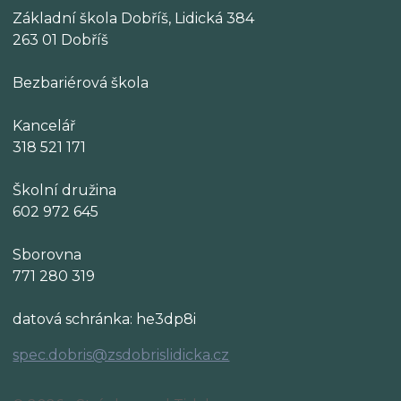
Základní škola Dobříš, Lidická 384
263 01 Dobříš
Bezbariérová škola
Kancelář
318 521 171
Školní družina
602 972 645
Sborovna
771 280 319
datová schránka: he3dp8i
spec.dobris@zsdobrislidicka.cz