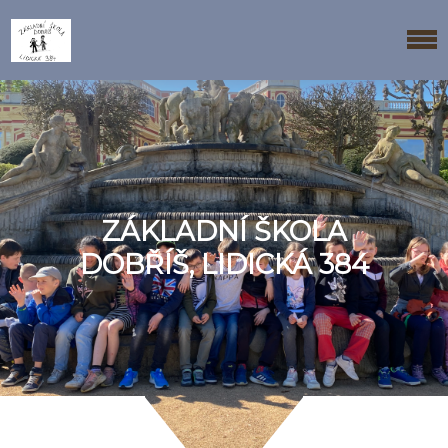
ZÁKLADNÍ ŠKOLA
DOBŘÍŠ, LIDICKÁ 384