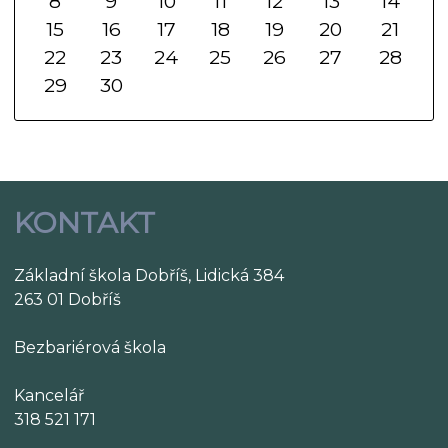
8
9
10
11
12
13
14
15
16
17
18
19
20
21
22
23
24
25
26
27
28
29
30
KONTAKT
Základní škola Dobříš, Lidická 384
263 01 Dobříš
Bezbariérová škola
Kancelář
318 521 171