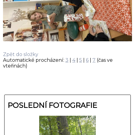
Zpět do složky
Automatické procházení:
3
|
4
|
5
|
6
|
7
(čas ve
vteřinách)
POSLEDNÍ FOTOGRAFIE