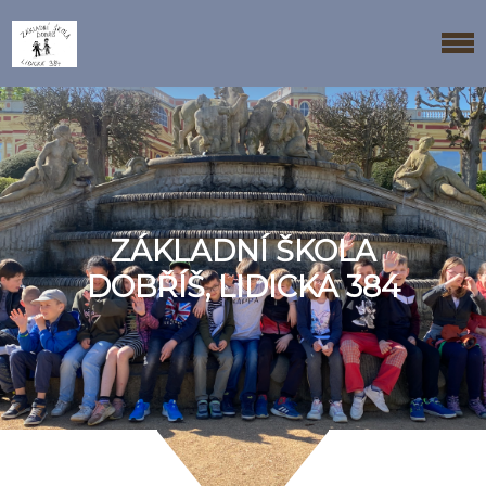
ZÁKLADNÍ ŠKOLA
DOBŘÍŠ, LIDICKÁ 384