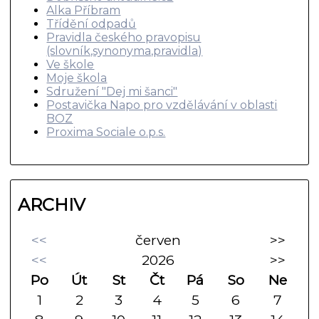
Alka Příbram
Třídění odpadů
Pravidla českého pravopisu
(slovník,synonyma,pravidla)
Ve škole
Moje škola
Sdružení "Dej mi šanci"
Postavička Napo pro vzdělávání v oblasti
BOZ
Proxima Sociale o.p.s.
ARCHIV
<<
červen
>>
<<
2026
>>
Po
Út
St
Čt
Pá
So
Ne
1
2
3
4
5
6
7