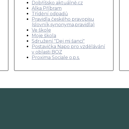
Dobříšsko aktuálně.cz
Alka Příbram
Třídění odpadů
Pravidla českého pravopisu
(slovník,synonyma,pravidla)
Ve škole
Moje škola
Sdružení "Dej mi šanci"
Postavička Napo pro vzdělávání
v oblasti BOZ
Proxima Sociale o.p.s.