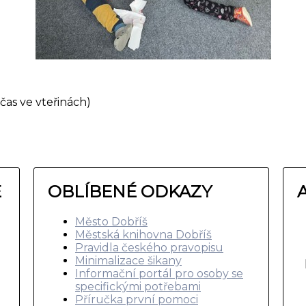
čas ve vteřinách)
E
OBLÍBENÉ ODKAZY
Město Dobříš
Městská knihovna Dobříš
Pravidla českého pravopisu
Minimalizace šikany
Informační portál pro osoby se
specifickými potřebami
Příručka první pomoci