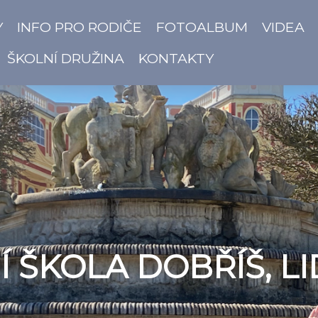
Y
INFO PRO RODIČE
FOTOALBUM
VIDEA
ŠKOLNÍ DRUŽINA
KONTAKTY
 ŠKOLA DOBŘÍŠ, LI