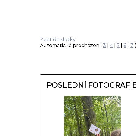
Zpět do složky
Automatické procházení:
3
|
4
|
5
|
6
|
7
(
POSLEDNÍ FOTOGRAFI