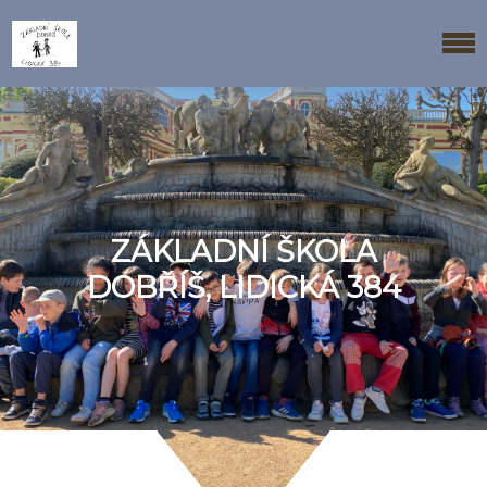
ZÁKLADNÍ ŠKOLA
DOBŘÍŠ, LIDICKÁ 384