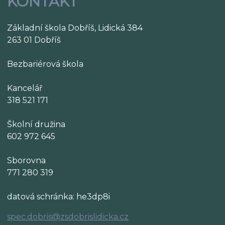
KONTAKT
Základní škola Dobříš, Lidická 384
263 01 Dobříš
Bezbariérová škola
Kancelář
318 521 171
Školní družina
602 972 645
Sborovna
771 280 319
datová schránka: he3dp8i
spec.dobris@zsdobrislidicka.cz