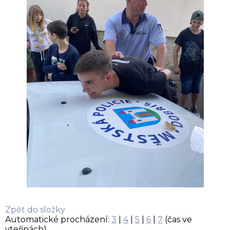
Zpět do složky
Automatické procházení:
3
|
4
|
5
|
6
|
7
(čas ve
vteřinách)