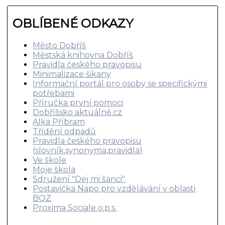
OBLÍBENÉ ODKAZY
Město Dobříš
Městská knihovna Dobříš
Pravidla českého pravopisu
Minimalizace šikany
Informační portál pro osoby se specifickými
potřebami
Příručka první pomoci
Dobříšsko aktuálně.cz
Alka Příbram
Třídění odpadů
Pravidla českého pravopisu
(slovník,synonyma,pravidla)
Ve škole
Moje škola
Sdružení "Dej mi šanci"
Postavička Napo pro vzdělávání v oblasti
BOZ
Proxima Sociale o.p.s.