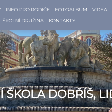
Y
INFO PRO RODIČE
FOTOALBUM
VIDEA
ŠKOLNÍ DRUŽINA
KONTAKTY
 ŠKOLA DOBŘÍŠ, LI