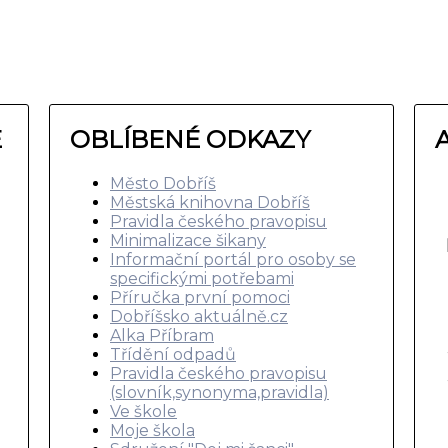
E
OBLÍBENÉ ODKAZY
Město Dobříš
Městská knihovna Dobříš
Pravidla českého pravopisu
Minimalizace šikany
Informační portál pro osoby se
specifickými potřebami
Příručka první pomoci
Dobříšsko aktuálně.cz
Alka Příbram
Třídění odpadů
Pravidla českého pravopisu
(slovník,synonyma,pravidla)
Ve škole
Moje škola