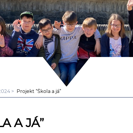
2024
Projekt “Škola a já”
A A JÁ”