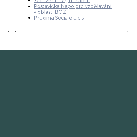
Sdružení "Dej mi šanci"
Postavička Napo pro vzdělávání
v oblasti BOZ
Proxima Sociale o.p.s.