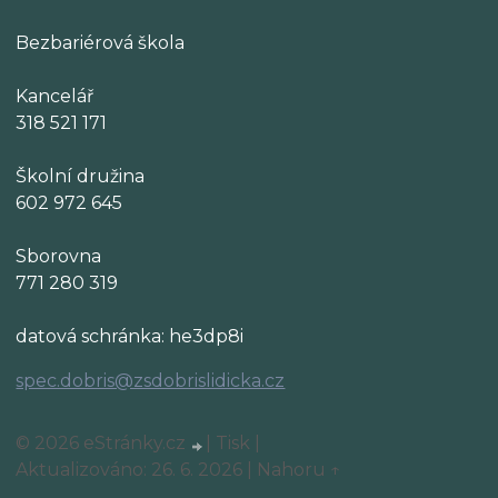
Bezbariérová škola
Kancelář
318 521 171
Školní družina
602 972 645
Sborovna
771 280 319
datová schránka: he3dp8i
spec.dobris@zsdobrislidicka.cz
© 2026 eStránky.cz
|
Tisk
|
Aktualizováno: 26. 6. 2026
|
Nahoru ↑