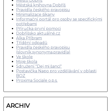
Město Dobříš
Městská knihovna Dobříš
Pravidla českého pravopisu
Minimalizace šikany
Informační portál pro osoby se specifickými
potřebami
Příručka první pomoci
Dobříšsko aktuálně.cz
Alka Příbram
Třídění odpadů
Pravidla českého pravopisu
(slovník,synonyma,pravidla)
Ve škole
Moje škola
Sdružení "Dej mi šanci"
Postavička Napo pro vzdělávání v oblasti
BOZ
Proxima Sociale o.p.s.
ARCHIV