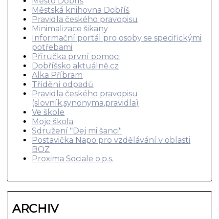
Město Dobříš
Městská knihovna Dobříš
Pravidla českého pravopisu
Minimalizace šikany
Informační portál pro osoby se specifickými
potřebami
Příručka první pomoci
Dobříšsko aktuálně.cz
Alka Příbram
Třídění odpadů
Pravidla českého pravopisu
(slovník,synonyma,pravidla)
Ve škole
Moje škola
Sdružení "Dej mi šanci"
Postavička Napo pro vzdělávání v oblasti
BOZ
Proxima Sociale o.p.s.
ARCHIV