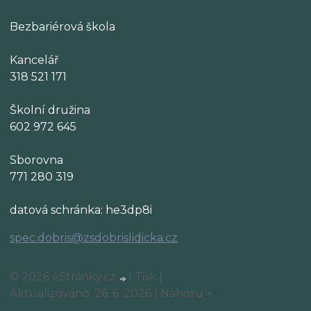
Bezbariérová škola
Kancelář
318 521 171
Školní družina
602 972 645
Sborovna
771 280 319
datová schránka: he3dp8i
spec.dobris@zsdobrislidicka.cz
© 2026 eStránky.cz
|
Tisk
|
Aktualizováno: 26. 6. 2026
|
Nahoru ↑