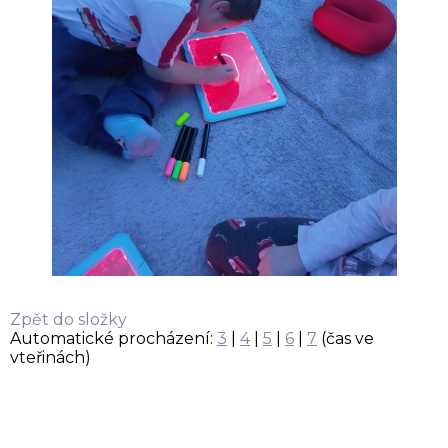
Zpět do složky
Automatické procházení:
3
|
4
|
5
|
6
|
7
(čas ve
vteřinách)