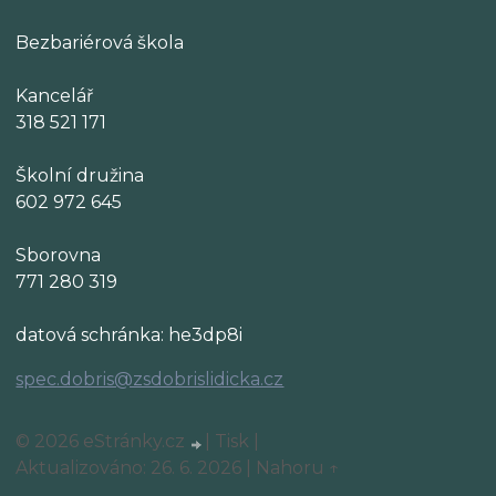
Bezbariérová škola
Kancelář
318 521 171
Školní družina
602 972 645
Sborovna
771 280 319
datová schránka: he3dp8i
spec.dobris@zsdobrislidicka.cz
© 2026 eStránky.cz
|
Tisk
|
Aktualizováno: 26. 6. 2026
|
Nahoru ↑