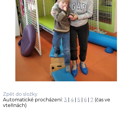
Zpět do složky
Automatické procházení:
3
|
4
|
5
|
6
|
7
(čas ve
vteřinách)