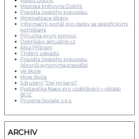
Město Dobříš
Městská knihovna Dobříš
Pravidla českého pravopisu
Minimalizace šikany
Informační portál pro osoby se specifickými
potřebami
Příručka první pomoci
Dobříšsko aktuálně.cz
Alka Příbram
Třídění odpadů
Pravidla českého pravopisu
(slovník,synonyma,pravidla)
Ve škole
Moje škola
Sdružení "Dej mi šanci"
Postavička Napo pro vzdělávání v oblasti
BOZ
Proxima Sociale o.p.s.
ARCHIV