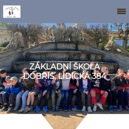
ZÁKLADNÍ ŠKOLA
DOBŘÍŠ, LIDICKÁ 384