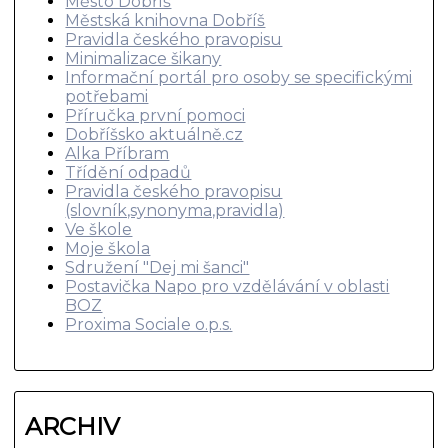
Město Dobříš
Městská knihovna Dobříš
Pravidla českého pravopisu
Minimalizace šikany
Informační portál pro osoby se specifickými
potřebami
Příručka první pomoci
Dobříšsko aktuálně.cz
Alka Příbram
Třídění odpadů
Pravidla českého pravopisu
(slovník,synonyma,pravidla)
Ve škole
Moje škola
Sdružení "Dej mi šanci"
Postavička Napo pro vzdělávání v oblasti
BOZ
Proxima Sociale o.p.s.
ARCHIV