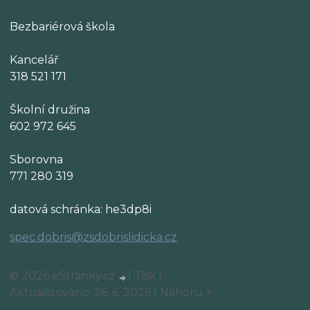
Bezbariérová škola
Kancelář
318 521 171
Školní družina
602 972 645
Sborovna
771 280 319
datová schránka: he3dp8i
spec.dobris@zsdobrislidicka.cz
© 2026 eStránky.cz
|
Tisk
|
Aktualizováno: 26. 6. 2026
|
Nahoru ↑