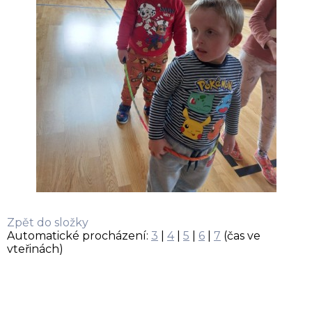
Zpět do složky
Automatické procházení:
3
|
4
|
5
|
6
|
7
(čas ve
vteřinách)