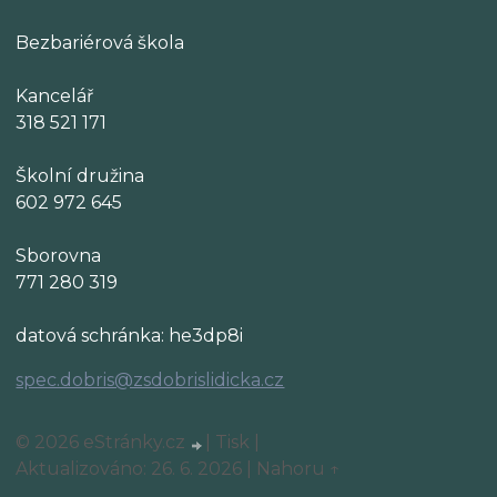
Bezbariérová škola
Kancelář
318 521 171
Školní družina
602 972 645
Sborovna
771 280 319
datová schránka: he3dp8i
spec.dobris@zsdobrislidicka.cz
© 2026 eStránky.cz
|
Tisk
|
Aktualizováno: 26. 6. 2026
|
Nahoru ↑