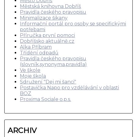
Město Dobříš
Městská knihovna Dobříš
Pravidla českého pravopisu
Minimalizace šikany
Informační portál pro osoby se specifickými
potřebami
Příručka první pomoci
Dobříšsko aktuálně.cz
Alka Příbram
Třídění odpadů
Pravidla českého pravopisu
(slovník,synonyma,pravidla)
Ve škole
Moje škola
Sdružení "Dej mi šanci"
Postavička Napo pro vzdělávání v oblasti
BOZ
Proxima Sociale o.p.s.
ARCHIV