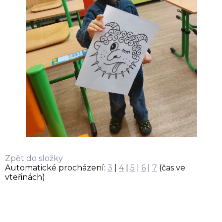
Zpět do složky
Automatické procházení:
3
|
4
|
5
|
6
|
7
(čas ve
vteřinách)