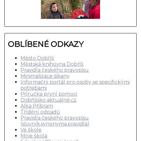
OBLÍBENÉ ODKAZY
Město Dobříš
Městská knihovna Dobříš
Pravidla českého pravopisu
Minimalizace šikany
Informační portál pro osoby se specifickými
potřebami
Příručka první pomoci
Dobříšsko aktuálně.cz
Alka Příbram
Třídění odpadů
Pravidla českého pravopisu
(slovník,synonyma,pravidla)
Ve škole
Moje škola