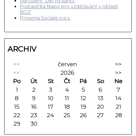
Sdružení "Dej mi šanci"
Postavička Napo pro vzdělávání v oblasti
BOZ
Proxima Sociale o.p.s.
ARCHIV
<<
červen
>>
<<
2026
>>
Po
Út
St
Čt
Pá
So
Ne
1
2
3
4
5
6
7
8
9
10
11
12
13
14
15
16
17
18
19
20
21
22
23
24
25
26
27
28
29
30