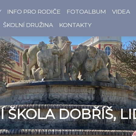
Y
INFO PRO RODIČE
FOTOALBUM
VIDEA
ŠKOLNÍ DRUŽINA
KONTAKTY
 ŠKOLA DOBŘÍŠ, LI