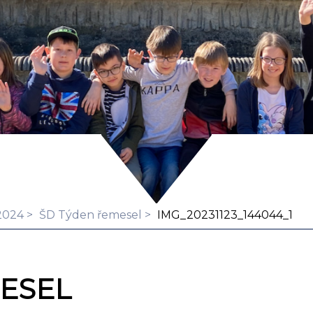
2024
ŠD Týden řemesel
IMG_20231123_144044_1
ESEL