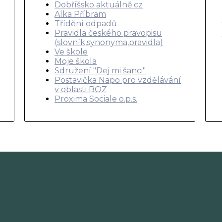
Dobříšsko aktuálně.cz
Alka Příbram
Třídění odpadů
Pravidla českého pravopisu
(slovník,synonyma,pravidla)
Ve škole
Moje škola
Sdružení "Dej mi šanci"
Postavička Napo pro vzdělávání
v oblasti BOZ
Proxima Sociale o.p.s.