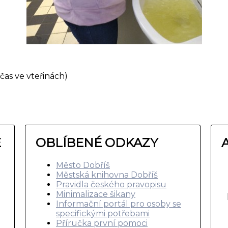
čas ve vteřinách)
E
OBLÍBENÉ ODKAZY
Město Dobříš
Městská knihovna Dobříš
Pravidla českého pravopisu
Minimalizace šikany
Informační portál pro osoby se
specifickými potřebami
Příručka první pomoci