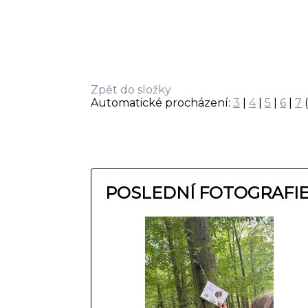
Zpět do složky
Automatické procházení:
3
|
4
|
5
|
6
|
7
(
POSLEDNÍ FOTOGRAFI