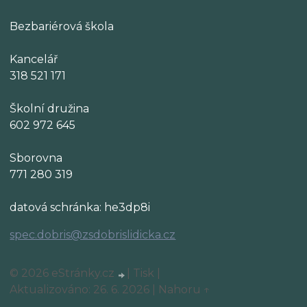
Bezbariérová škola
Kancelář
318 521 171
Školní družina
602 972 645
Sborovna
771 280 319
datová schránka: he3dp8i
spec.dobris@zsdobrislidicka.cz
© 2026 eStránky.cz
|
Tisk
|
Aktualizováno: 26. 6. 2026
|
Nahoru ↑