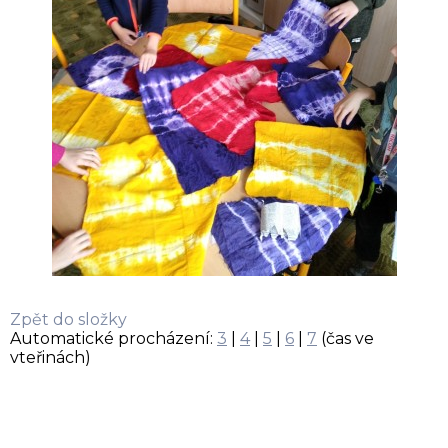
Zpět do složky
Automatické procházení:
3
|
4
|
5
|
6
|
7
(čas ve
vteřinách)