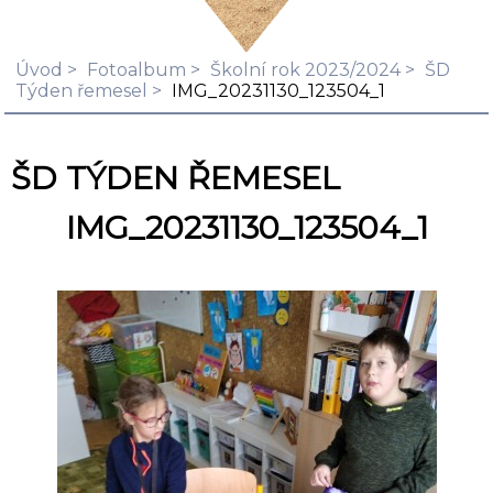
Úvod
Fotoalbum
Školní rok 2023/2024
ŠD
Týden řemesel
IMG_20231130_123504_1
ŠD TÝDEN ŘEMESEL
IMG_20231130_123504_1