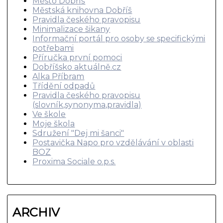
Město Dobříš
Městská knihovna Dobříš
Pravidla českého pravopisu
Minimalizace šikany
Informační portál pro osoby se specifickými
potřebami
Příručka první pomoci
Dobříšsko aktuálně.cz
Alka Příbram
Třídění odpadů
Pravidla českého pravopisu
(slovník,synonyma,pravidla)
Ve škole
Moje škola
Sdružení "Dej mi šanci"
Postavička Napo pro vzdělávání v oblasti
BOZ
Proxima Sociale o.p.s.
ARCHIV