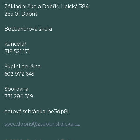
Základní škola Dobříš, Lidická 384
263 01 Dobříš
Bezbariérová škola
Kancelář
318 521 171
Školní družina
602 972 645
Sborovna
771 280 319
datová schránka: he3dp8i
spec.dobris@zsdobrislidicka.cz