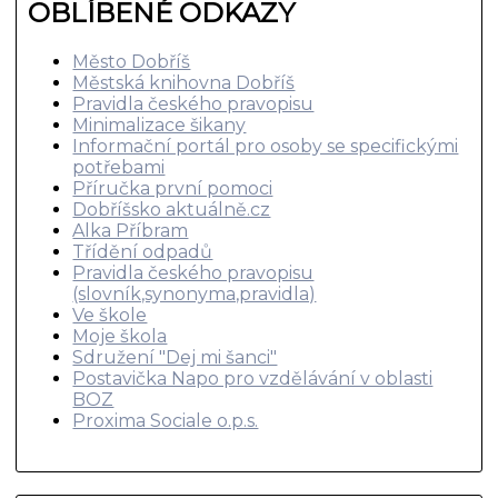
OBLÍBENÉ ODKAZY
Město Dobříš
Městská knihovna Dobříš
Pravidla českého pravopisu
Minimalizace šikany
Informační portál pro osoby se specifickými
potřebami
Příručka první pomoci
Dobříšsko aktuálně.cz
Alka Příbram
Třídění odpadů
Pravidla českého pravopisu
(slovník,synonyma,pravidla)
Ve škole
Moje škola
Sdružení "Dej mi šanci"
Postavička Napo pro vzdělávání v oblasti
BOZ
Proxima Sociale o.p.s.