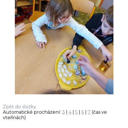
Zpět do složky
Automatické procházení:
3
|
4
|
5
|
6
|
7
(čas ve
vteřinách)