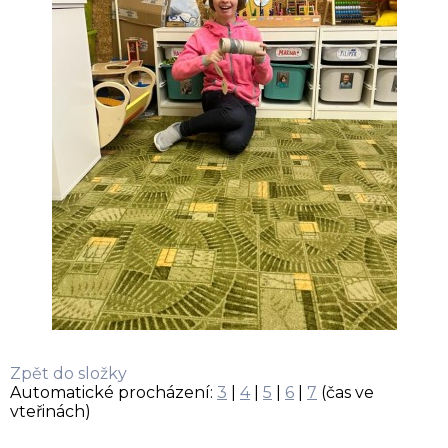
Zpět do složky
Automatické procházení:
3
|
4
|
5
|
6
|
7
(čas ve
vteřinách)