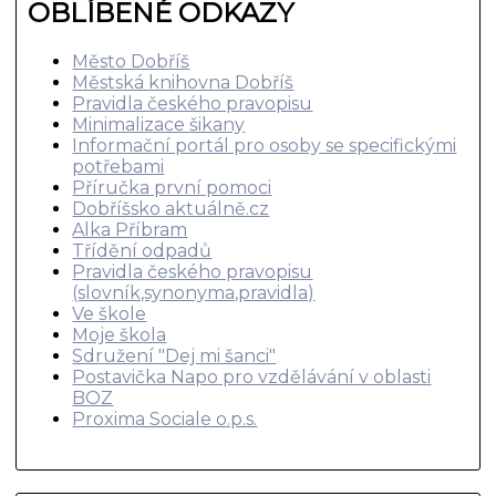
OBLÍBENÉ ODKAZY
Město Dobříš
Městská knihovna Dobříš
Pravidla českého pravopisu
Minimalizace šikany
Informační portál pro osoby se specifickými
potřebami
Příručka první pomoci
Dobříšsko aktuálně.cz
Alka Příbram
Třídění odpadů
Pravidla českého pravopisu
(slovník,synonyma,pravidla)
Ve škole
Moje škola
Sdružení "Dej mi šanci"
Postavička Napo pro vzdělávání v oblasti
BOZ
Proxima Sociale o.p.s.