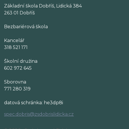
Základní škola Dobříš, Lidická 384
263 01 Dobříš
Bezbariérová škola
Kancelář
318 521 171
Školní družina
602 972 645
Sborovna
771 280 319
datová schránka: he3dp8i
spec.dobris@zsdobrislidicka.cz