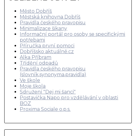
Město Dobříš
Městská knihovna Dobříš
Pravidla českého pravopisu
Minimalizace šikany
Informační portál pro osoby se specifickými
potřebami
Příručka první pomoci
Dobříšsko aktuálně.cz
Alka Příbram
Třídění odpadů
Pravidla českého pravopisu
(slovník,synonyma,pravidla)
Ve škole
Moje škola
Sdružení "Dej mi šanci"
Postavička Napo pro vzdělávání v oblasti
BOZ
Proxima Sociale o.p.s.