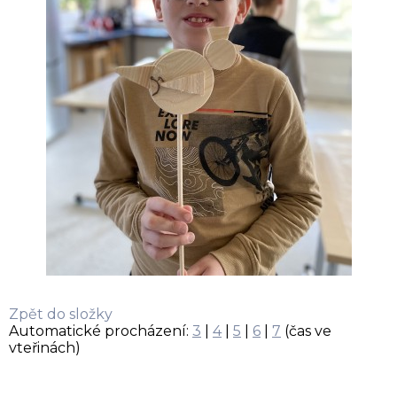
Zpět do složky
Automatické procházení:
3
|
4
|
5
|
6
|
7
(čas ve
vteřinách)