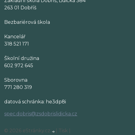
Základní škola Dobříš, Lidická 384
263 01 Dobříš
Bezbariérová škola
Kancelář
318 521 171
Školní družina
602 972 645
Sborovna
771 280 319
datová schránka: he3dp8i
spec.dobris@zsdobrislidicka.cz
© 2026 eStránky.cz
|
Tisk
|