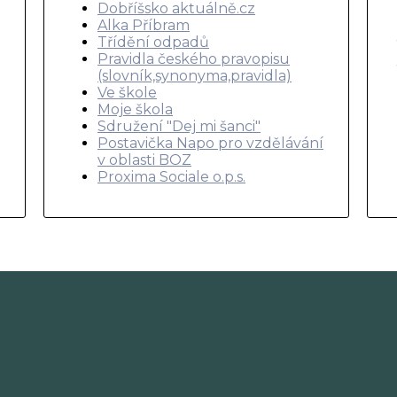
Dobříšsko aktuálně.cz
Alka Příbram
Třídění odpadů
Pravidla českého pravopisu
(slovník,synonyma,pravidla)
Ve škole
Moje škola
Sdružení "Dej mi šanci"
Postavička Napo pro vzdělávání
v oblasti BOZ
Proxima Sociale o.p.s.