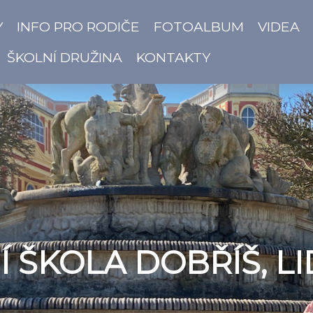
Y
INFO PRO RODIČE
FOTOALBUM
VIDEA
ŠKOLNÍ DRUŽINA
KONTAKTY
 ŠKOLA DOBŘÍŠ, LI