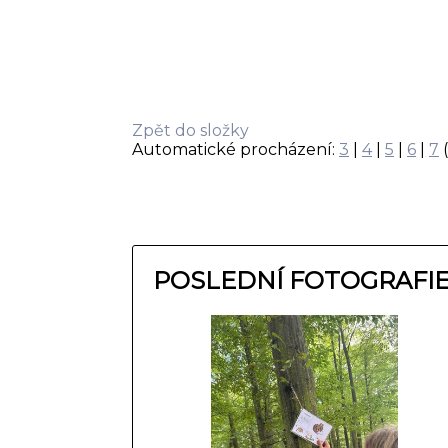
Zpět do složky
Automatické procházení:
3
|
4
|
5
|
6
|
7
(
POSLEDNÍ FOTOGRAFI