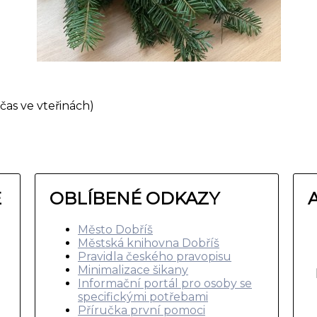
čas ve vteřinách)
E
OBLÍBENÉ ODKAZY
Město Dobříš
Městská knihovna Dobříš
Pravidla českého pravopisu
Minimalizace šikany
Informační portál pro osoby se
specifickými potřebami
Příručka první pomoci