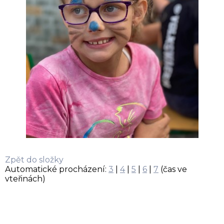
Zpět do složky
Automatické procházení:
3
|
4
|
5
|
6
|
7
(čas ve
vteřinách)