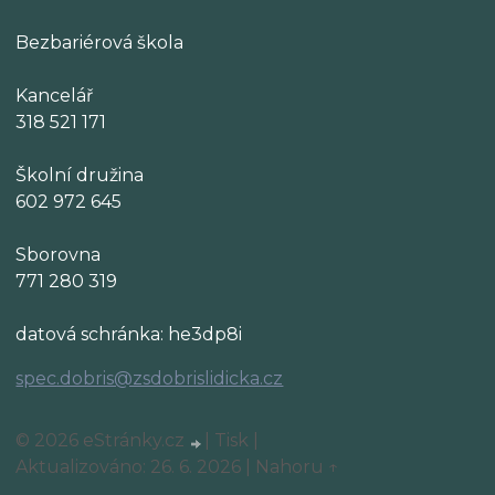
Bezbariérová škola
Kancelář
318 521 171
Školní družina
602 972 645
Sborovna
771 280 319
datová schránka: he3dp8i
spec.dobris@zsdobrislidicka.cz
© 2026 eStránky.cz
|
Tisk
|
Aktualizováno: 26. 6. 2026
|
Nahoru ↑