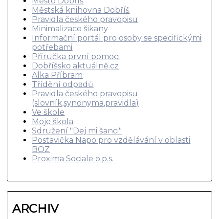
Město Dobříš
Městská knihovna Dobříš
Pravidla českého pravopisu
Minimalizace šikany
Informační portál pro osoby se specifickými
potřebami
Příručka první pomoci
Dobříšsko aktuálně.cz
Alka Příbram
Třídění odpadů
Pravidla českého pravopisu
(slovník,synonyma,pravidla)
Ve škole
Moje škola
Sdružení "Dej mi šanci"
Postavička Napo pro vzdělávání v oblasti
BOZ
Proxima Sociale o.p.s.
ARCHIV